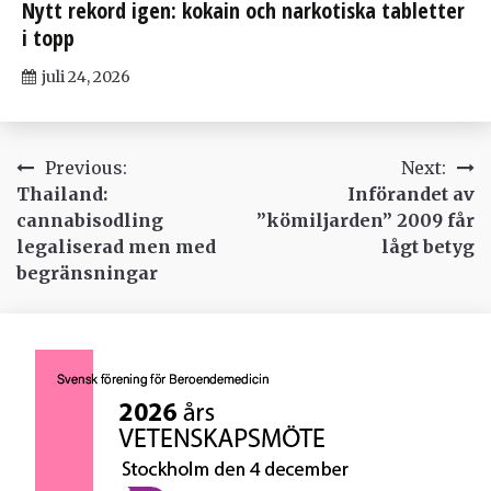
Nytt rekord igen: kokain och narkotiska tabletter
i topp
juli 24, 2026
Inläggsnavigering
Previous:
Next:
Thailand:
Införandet av
cannabisodling
”kömiljarden” 2009 får
legaliserad men med
lågt betyg
begränsningar