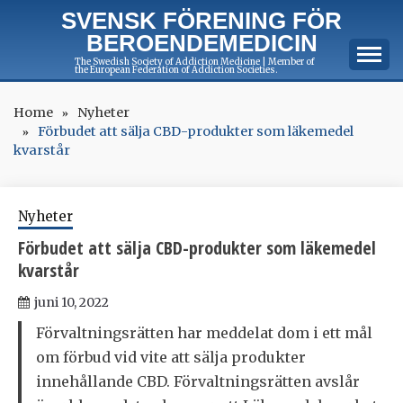
Skip
SVENSK FÖRENING FÖR
to
BEROENDEMEDICIN
content
The Swedish Society of Addiction Medicine | Member of
the European Federation of Addiction Societies.
Home
Nyheter
Förbudet att sälja CBD-produkter som läkemedel
kvarstår
Nyheter
Förbudet att sälja CBD-produkter som läkemedel
kvarstår
juni 10, 2022
Förvaltningsrätten har meddelat dom i ett mål
om förbud vid vite att sälja produkter
innehållande CBD. Förvaltningsrätten avslår