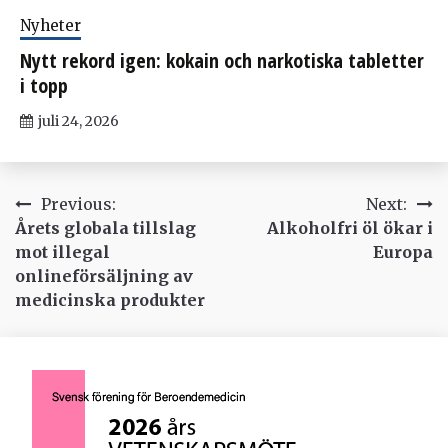
Nyheter
Nytt rekord igen: kokain och narkotiska tabletter
i topp
juli 24, 2026
Inläggsnavigering
Previous:
Next:
Årets globala tillslag
Alkoholfri öl ökar i
mot illegal
Europa
onlineförsäljning av
medicinska produkter