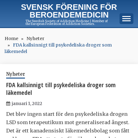
Skip
SVENSK FÖRENING FÖR
to
BEROENDEMEDICIN
content
The Swedish Society of Addiction Medicine | Member of
the European Federation of Addiction Societies.
Home
Nyheter
FDA kallsinnigt till psykedeliska droger som
läkemedel
Nyheter
FDA kallsinnigt till psykedeliska droger som
läkemedel
januari 1, 2022
Det blev ingen start för den psykedeliska drogen
LSD som terapeutikum mot generaliserad ångest.
Det är ett kanadensiskt läkemedelsbolag som fått