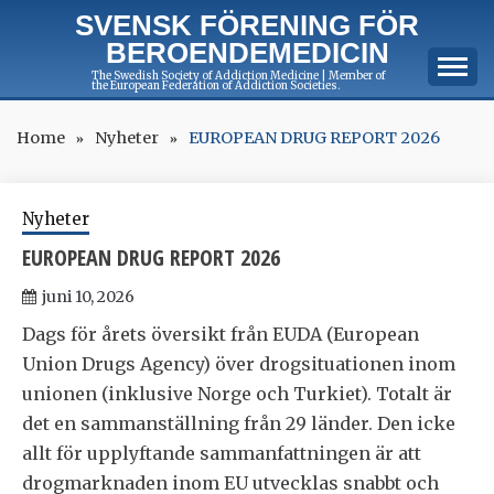
Skip
SVENSK FÖRENING FÖR
to
BEROENDEMEDICIN
content
The Swedish Society of Addiction Medicine | Member of
the European Federation of Addiction Societies.
Home
Nyheter
EUROPEAN DRUG REPORT 2026
Nyheter
EUROPEAN DRUG REPORT 2026
juni 10, 2026
Dags för årets översikt från EUDA (European
Union Drugs Agency) över drogsituationen inom
unionen (inklusive Norge och Turkiet). Totalt är
det en sammanställning från 29 länder. Den icke
allt för upplyftande sammanfattningen är att
drogmarknaden inom EU utvecklas snabbt och