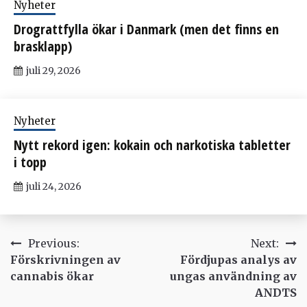
Nyheter
Drograttfylla ökar i Danmark (men det finns en
brasklapp)
juli 29, 2026
Nyheter
Nytt rekord igen: kokain och narkotiska tabletter
i topp
juli 24, 2026
Inläggsnavigering
Previous:
Next:
Förskrivningen av
Fördjupas analys av
cannabis ökar
ungas användning av
ANDTS