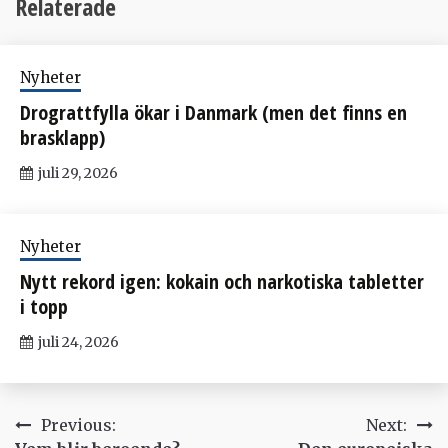
Relaterade
Nyheter
Drograttfylla ökar i Danmark (men det finns en
brasklapp)
juli 29, 2026
Nyheter
Nytt rekord igen: kokain och narkotiska tabletter
i topp
juli 24, 2026
Inläggsnavigering
Previous:
Next: