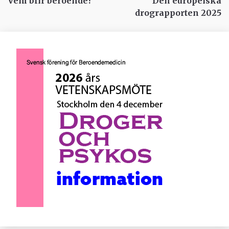
Vem blir beroende?
Den europeiska
drograpporten 2025