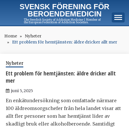
Skip
SVENSK FÖRENING FÖR
to
BEROENDEMEDICIN
content
The Swedish Society of Addiction Medicine | Member of
the European Federation of Addiction Societies.
Home
Nyheter
Ett problem för hemtjänsten: äldre dricker allt mer
Nyheter
Ett problem för hemtjänsten: äldre dricker allt
mer
juni 5, 2025
En enkätundersökning som omfattade närmare
100 äldreomsorgschefer från hela landet visar att
allt fler personer som har hemtjänst lider av
skadligt bruk eller alkoholberoende. Samtidigt