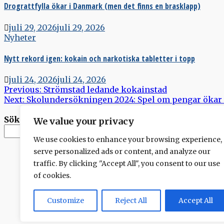
Drograttfylla ökar i Danmark (men det finns en brasklapp)
juli 29, 2026
juli 29, 2026
Nyheter
Nytt rekord igen: kokain och narkotiska tabletter i topp
juli 24, 2026
juli 24, 2026
Inläggsnavigering
Previous:
Strömstad ledande kokainstad
Next:
Skolundersökningen 2024: Spel om pengar ökar
Sök
We value your privacy
Sök
We use cookies to enhance your browsing experience,
serve personalized ads or content, and analyze our
traffic. By clicking "Accept All", you consent to our use
of cookies.
Customize
Reject All
Accept All