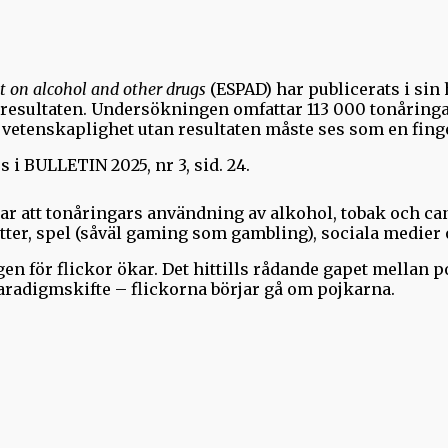
t on alcohol and other drugs
(ESPAD) har publicerats i si
resultaten. Undersökningen omfattar 113 000 tonåringar 
vetenskaplighet utan resultaten måste ses som en finge
i BULLETIN 2025, nr 3, sid. 24.
r att tonåringars användning av alkohol, tobak och can
etter, spel (såväl gaming som gambling), sociala medie
en för flickor ökar. Det hittills rådande gapet mellan p
aradigmskifte – flickorna börjar gå om pojkarna.