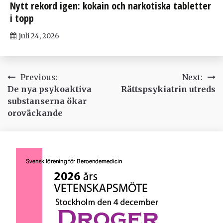
Nytt rekord igen: kokain och narkotiska tabletter
i topp
juli 24, 2026
Inläggsnavigering
Previous:
Next:
De nya psykoaktiva
Rättspsykiatrin utreds
substanserna ökar
oroväckande