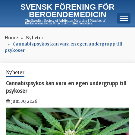
Skip
SVENSK FÖRENING FÖR
to
BEROENDEMEDICIN
content
The Swedish Society of Addiction Medicine | Member of
the European Federation of Addiction Societies.
Home
Nyheter
Cannabispsykos kan vara en egen undergrupp till
psykoser
Nyheter
Cannabispsykos kan vara en egen undergrupp till
psykoser
juni 30, 2026