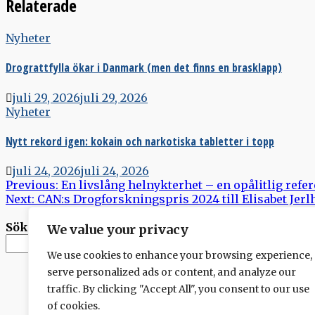
Relaterade
Nyheter
Drograttfylla ökar i Danmark (men det finns en brasklapp)
juli 29, 2026
juli 29, 2026
Nyheter
Nytt rekord igen: kokain och narkotiska tabletter i topp
juli 24, 2026
juli 24, 2026
Inläggsnavigering
Previous:
En livslång helnykterhet – en opålitlig ref
Next:
CAN:s Drogforskningspris 2024 till Elisabet Jer
Sök
We value your privacy
Sök
We use cookies to enhance your browsing experience,
serve personalized ads or content, and analyze our
traffic. By clicking "Accept All", you consent to our use
of cookies.