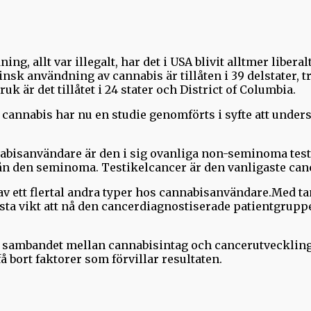
ng, allt var illegalt, har det i USA blivit alltmer liber
sk användning av cannabis är tillåten i 39 delstater, tr
uk är det tillåtet i 24 stater och District of Columbia.
cannabis har nu en studie genomförts i syfte att unde
nabisanvändare är den i sig ovanliga non-seminoma test
 från den seminoma. Testikelcancer är den vanligaste c
v ett flertal andra typer hos cannabisanvändare.Med ta
största vikt att nå den cancerdiagnostiserade patientgrupp
för sambandet mellan cannabisintag och cancerutveckling
 bort faktorer som förvillar resultaten.