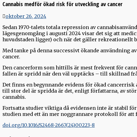
Cannabis medför ökad risk för utveckling av cancer
oktober 26, 2024
Sedan 1970-talets totala repression av cannabisanvändni
lägesgenomgång i augusti 2024 visar det sig att medicin
huvudstaden ligger) och när det gäller rekreationellt br
Med tanke på denna successivt ökande användning av 
cancer.
Den cancerform som hittills är mest frekvent för can
fallen är spridd när den väl upptäcks – till skillnad
Det finns en begynnande evidens för ökad cancerrisk a
till stor del är spridda är det, enligt författarna, av 
cannabis.
Fortsatta studier viktiga då evidensen inte är stabil 
studien med ett än mer noggrannare protokoll för att få
doi.org/10.1016/S2468-2667(24)00223
-8