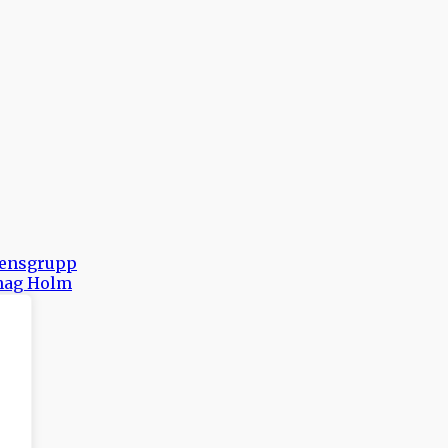
erensgrupp
lhag Holm