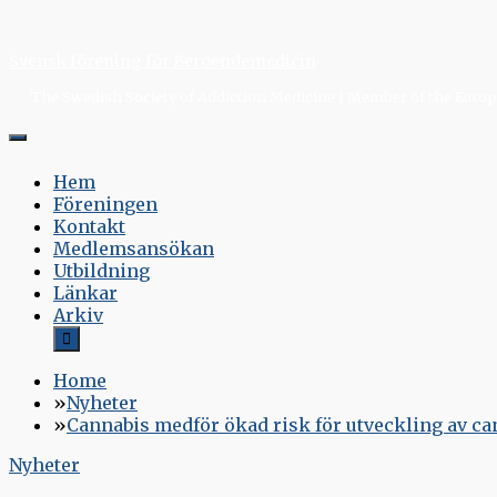
Skip
to
Svensk förening för Beroendemedicin
content
The Swedish Society of Addiction Medicine | Member of the Europe
Hem
Föreningen
Kontakt
Medlemsansökan
Utbildning
Länkar
Arkiv
Home
Nyheter
Cannabis medför ökad risk för utveckling av ca
Nyheter