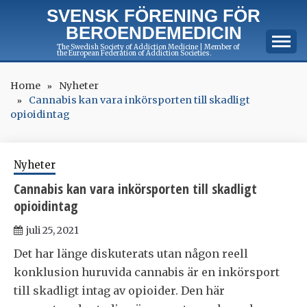
Skip
SVENSK FÖRENING FÖR
to
BEROENDEMEDICIN
content
The Swedish Society of Addiction Medicine | Member of
the European Federation of Addiction Societies.
Home
Nyheter
Cannabis kan vara inkörsporten till skadligt
opioidintag
Nyheter
Cannabis kan vara inkörsporten till skadligt
opioidintag
juli 25, 2021
Det har länge diskuterats utan någon reell
konklusion huruvida cannabis är en inkörsport
till skadligt intag av opioider. Den här