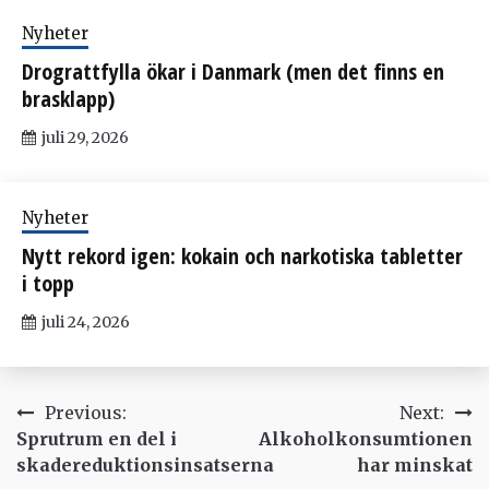
Nyheter
Drograttfylla ökar i Danmark (men det finns en
brasklapp)
juli 29, 2026
Nyheter
Nytt rekord igen: kokain och narkotiska tabletter
i topp
juli 24, 2026
Inläggsnavigering
Previous:
Next:
Sprutrum en del i
Alkoholkonsumtionen
skadereduktionsinsatserna
har minskat