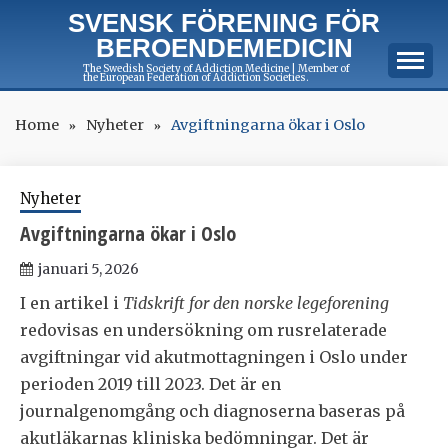
Skip
SVENSK FÖRENING FÖR
to
BEROENDEMEDICIN
content
The Swedish Society of Addiction Medicine | Member of
the European Federation of Addiction Societies.
Home
Nyheter
Avgiftningarna ökar i Oslo
Nyheter
Avgiftningarna ökar i Oslo
januari 5, 2026
I en artikel i
Tidskrift for den norske legeforening
redovisas en undersökning om rusrelaterade
avgiftningar vid akutmottagningen i Oslo under
perioden 2019 till 2023. Det är en
journalgenomgång och diagnoserna baseras på
akutläkarnas kliniska bedömningar. Det är