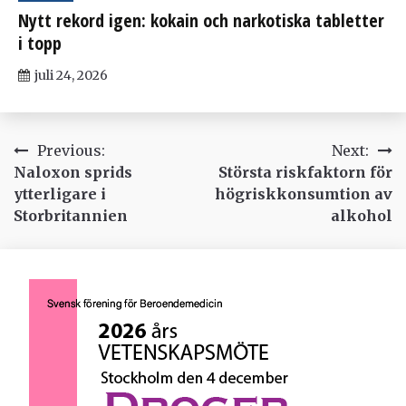
Nytt rekord igen: kokain och narkotiska tabletter
i topp
juli 24, 2026
Inläggsnavigering
Previous:
Next:
Naloxon sprids
Största riskfaktorn för
ytterligare i
högriskkonsumtion av
Storbritannien
alkohol