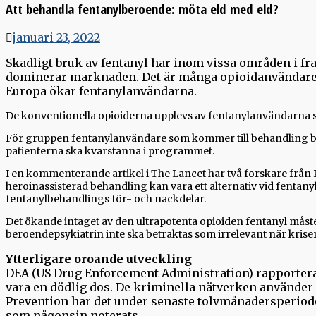
Att behandla fentanylberoende: möta eld med eld?
januari 23, 2022
Skadligt bruk av fentanyl har inom vissa områden i fra
dominerar marknaden. Det är många opioidanvändare so
Europa ökar fentanylanvändarna.
De konventionella opioiderna upplevs av fentanylanvändarna so
För gruppen fentanylanvändare som kommer till behandling bety
patienterna ska kvarstanna i programmet.
I en kommenterande artikel i The Lancet har två forskare fr
heroinassisterad behandling kan vara ett alternativ vid fentan
fentanylbehandlings för- och nackdelar.
Det ökande intaget av den ultrapotenta opioiden fentanyl måste
beroendepsykiatrin inte ska betraktas som irrelevant när kriser
Ytterligare oroande utveckling
DEA (US Drug Enforcement Administration) rapporterar
vara en dödlig dos. De kriminella nätverken använder 
Prevention har det under senaste tolvmånadersperioden 
som någonsin noterats.