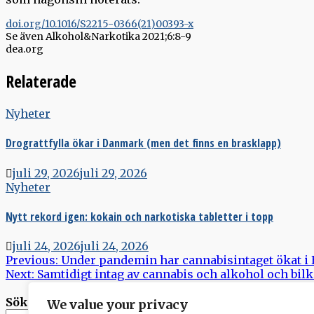
doi.org/10.1016/S2215-0366(21)00393-x
Se även Alkohol&Narkotika 2021;6:8-9
dea.org
Relaterade
Nyheter
Drograttfylla ökar i Danmark (men det finns en brasklapp)
juli 29, 2026
juli 29, 2026
Nyheter
Nytt rekord igen: kokain och narkotiska tabletter i topp
juli 24, 2026
juli 24, 2026
Inläggsnavigering
Previous:
Under pandemin har cannabisintaget ökat i
Next:
Samtidigt intag av cannabis och alkohol och bil
Sök
We value your privacy