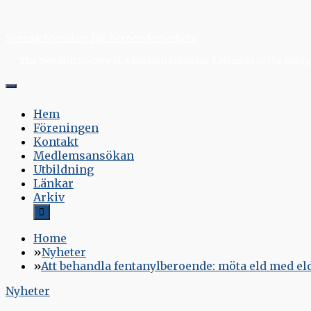
Skip
to
Svensk förening för Beroendemedicin
content
The Swedish Society of Addiction Medicine | Member of the Europe
Hem
Föreningen
Kontakt
Medlemsansökan
Utbildning
Länkar
Arkiv
Home
Nyheter
Att behandla fentanylberoende: möta eld med el
Nyheter