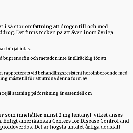
t i så stor omfattning att drogen till och med
drog. Det finns tecken på att även inom övriga
r börjat intas.
uprenorfin och metadon inte är tillräcklig för att
om rapporterats vid behandlingsresistent heroinberoende med
ng måste till för att utröna denna form av
rejäl satsning på forskning är essentiell om
r som innehåller minst 2 mg fentanyl, vilket anses
en. Enligt amerikanska Centers for Disease Control and
ioidöverdos. Det är högsta antalet årliga dödsfall