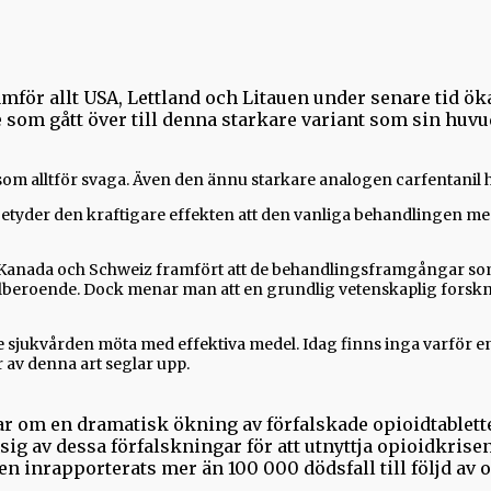
mför allt USA, Lettland och Litauen under senare tid öka
m gått över till denna starkare variant som sin huvud
m alltför svaga. Även den ännu starkare analogen carfentanil ha
der den kraftigare effekten att den vanliga behandlingen med b
ån Kanada och Schweiz framfört att de behandlingsframgångar s
ylberoende. Dock menar man att en grundlig vetenskaplig forskni
 sjukvården möta med effektiva medel. Idag finns inga varför en 
 av denna art seglar upp.
 om en dramatisk ökning av förfalskade opioidtablette
sig av dessa förfalskningar för att utnyttja opioidkris
inrapporterats mer än 100 000 dödsfall till följd av op