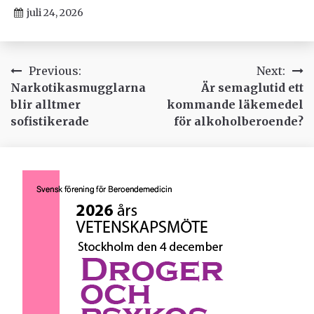
juli 24, 2026
Inläggsnavigering
Previous:
Next:
Narkotikasmugglarna
Är semaglutid ett
blir alltmer
kommande läkemedel
sofistikerade
för alkoholberoende?