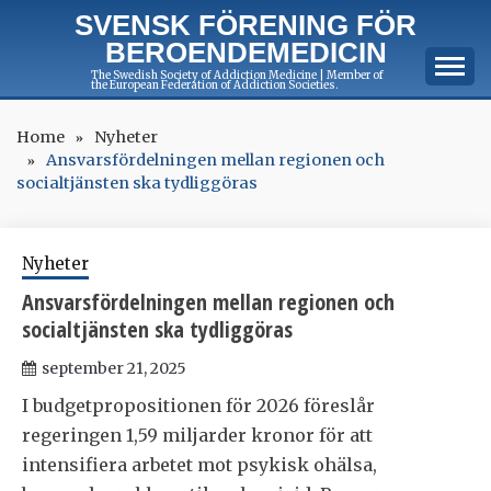
Skip
SVENSK FÖRENING FÖR
to
BEROENDEMEDICIN
content
The Swedish Society of Addiction Medicine | Member of
the European Federation of Addiction Societies.
Home
Nyheter
Ansvarsfördelningen mellan regionen och
socialtjänsten ska tydliggöras
Nyheter
Ansvarsfördelningen mellan regionen och
socialtjänsten ska tydliggöras
september 21, 2025
I budgetpropositionen för 2026 föreslår
regeringen 1,59 miljarder kronor för att
intensifiera arbetet mot psykisk ohälsa,