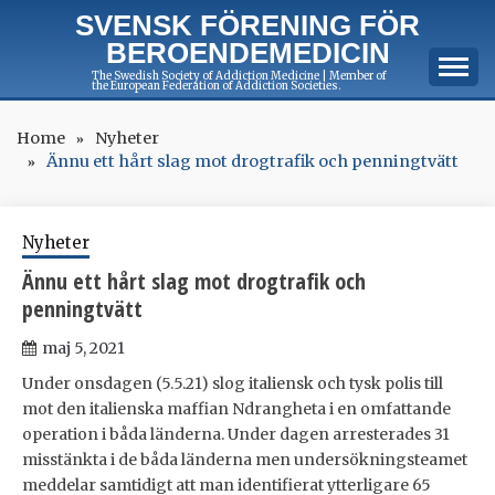
Skip
SVENSK FÖRENING FÖR
to
BEROENDEMEDICIN
content
The Swedish Society of Addiction Medicine | Member of
the European Federation of Addiction Societies.
Home
Nyheter
Ännu ett hårt slag mot drogtrafik och penningtvätt
Nyheter
Ännu ett hårt slag mot drogtrafik och
penningtvätt
maj 5, 2021
Under onsdagen (5.5.21) slog italiensk och tysk polis till
mot den italienska maffian Ndrangheta i en omfattande
operation i båda länderna. Under dagen arresterades 31
misstänkta i de båda länderna men undersökningsteamet
meddelar samtidigt att man identifierat ytterligare 65