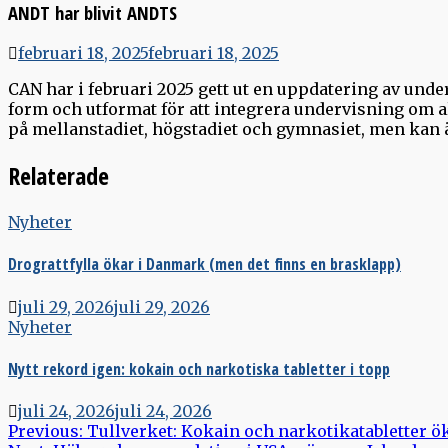
ANDT har blivit ANDTS
februari 18, 2025
februari 18, 2025
CAN har i februari 2025 gett ut en uppdatering av unde
form och utformat för att integrera undervisning om a
på mellanstadiet, högstadiet och gymnasiet, men ka
Relaterade
Nyheter
Drograttfylla ökar i Danmark (men det finns en brasklapp)
juli 29, 2026
juli 29, 2026
Nyheter
Nytt rekord igen: kokain och narkotiska tabletter i topp
juli 24, 2026
juli 24, 2026
Inläggsnavigering
Previous:
Tullverket: Kokain och narkotikatabletter ö