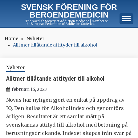
Skip
SVENSK FÖRENING FÖR
to
BEROENDEMEDICIN
content
The Swedish Society of Addiction Medicine | Member of
the European Federation of Addiction Societies.
Home
Nyheter
Alltmer tillåtande attityder till alkohol
Nyheter
Alltmer tillåtande attityder till alkohol
februari 16, 2023
Novus har nyligen gjort en enkät på uppdrag av
IQ. Den kallas för Alkoholindex och genomförs
årligen. Resultatet är ett samlat mått på
svenskarnas attityd till alkohol med betoning på
berusningsdrickande. Indexet skapas från svar på