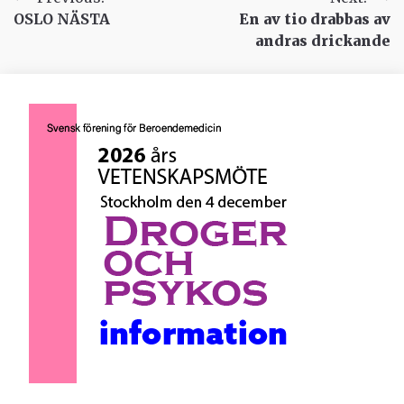
Inläggsnavigering
OSLO NÄSTA
En av tio drabbas av
andras drickande