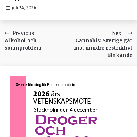
juli 24, 2026
Inläggsnavigering
Previous:
Next:
Alkohol och
Cannabis: Sverige går
sömnproblem
mot mindre restriktivt
tänkande