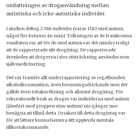
omfattningen av droganvändning mellan
autistiska och icke-autistiska individer.
I studien deltog 2 386 individer (varav 1183 med autism,
något fler kvinnor än män). Tolkningen av de framkomna
resultaten var att för de med autism var det mindre troligt
att de rapporterade sitt drogintag. De rapporterade
ävenledes att drogerna i stor utsträckning användes som
självmedicinering.
Det var framför allt underrapportering av regelbunden
alkoholkonsumtion, även berusningsdrickande men det
gällde även tobaksrökning och allmänt drogintag. För
rekreationellt bruk av droger var individerna med autism
(jämfört med gruppen utan autism) nio gånger mer
benägna att tillstå detta. Orsaken till detta drogintag var
för att lättare kunna hantera sitt upplevda mentala
tillkortakommande.