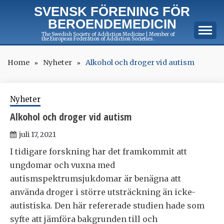
Skip
SVENSK FÖRENING FÖR
to
BEROENDEMEDICIN
content
The Swedish Society of Addiction Medicine | Member of
the European Federation of Addiction Societies.
Home
Nyheter
Alkohol och droger vid autism
Nyheter
Alkohol och droger vid autism
juli 17, 2021
I tidigare forskning har det framkommit att
ungdomar och vuxna med
autismspektrumsjukdomar är benägna att
använda droger i större utsträckning än icke-
autistiska. Den här refererade studien hade som
syfte att jämföra bakgrunden till och