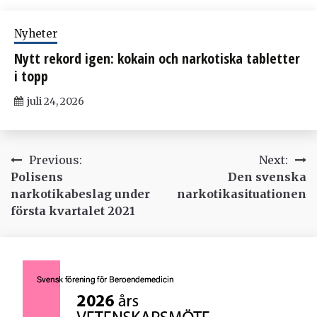
Nyheter
Nytt rekord igen: kokain och narkotiska tabletter
i topp
juli 24, 2026
Inläggsnavigering
Previous:
Next:
Polisens
Den svenska
narkotikabeslag under
narkotikasituationen
första kvartalet 2021