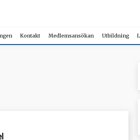
 FÖRENING FÖR BEROENDE
ety of Addiction Medicine | Member of the European Federation of Add
ingen
Kontakt
Medlemsansökan
Utbildning
L
el