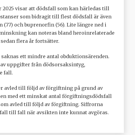
r 2025 visar att dödsfall som kan härledas till
stanser som bidragit till flest dödsfall är även
 (77) och buprenorfin (56). Lite längre ned i
 minskning kan noteras bland heroinrelaterade
edan flera år fortsätter.
t saknas ett mindre antal obduktionsärenden.
v uppgifter från dödsorsaksintyg,
 fall.
avled till följd av förgiftning på grund av
en med ett minskat antal förgiftningsdödsfall
om avled till följd av förgiftning. Siffrorna
all till fall när avsikten inte kunnat avgöras.