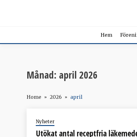
Skip
SVENSK
to
content
The Swedish Soci
Hem
Fören
Månad:
april 2026
Home
2026
april
Nyheter
Utökat antal receptfria läkemed