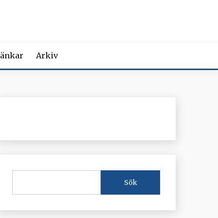
MEDICIN
iction Societies.
änkar
Arkiv
Sök