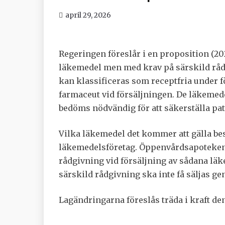
april 29, 2026
Regeringen föreslår i en proposition (202
läkemedel men med krav på särskild rådg
kan klassificeras som receptfria under f
farmaceut vid försäljningen. De läkemede
bedöms nödvändig för att säkerställa pa
Vilka läkemedel det kommer att gälla b
läkemedelsföretag. Öppenvårdsapoteken f
rådgivning vid försäljning av sådana lä
särskild rådgivning ska inte få säljas
Lagändringarna föreslås träda i kraft den