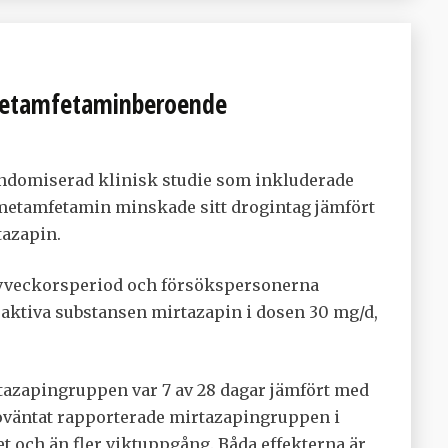
metamfetaminberoende
andomiserad klinisk studie som inkluderade
metamfetamin minskade sitt drogintag jämfört
tazapin.
lvveckorsperiod och försökspersonerna
n aktiva substansen mirtazapin i dosen 30 mg/d,
tazapingruppen var 7 av 28 dagar jämfört med
 oväntat rapporterade mirtazapingruppen i
 och än fler viktuppgång. Båda effekterna är