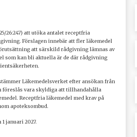
5/26:247) att utöka antalet receptfria
ivning. Förslagen innebär att fler läkemedel
örutsättning att särskild rådgivning lämnas av
l som kan bli aktuella är de där rådgivning
tientsäkerheten.
estämmer Läkemedelsverket efter ansökan från
öreslås vara skyldiga att tillhandahålla
kemedel. Receptfria läkemedel med krav på
 genom apoteksombud.
 1 januari 2027.