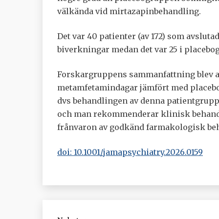
välkända vid mirtazapinbehandling.
Det var 40 patienter (av 172) som avslu
biverkningar medan det var 25 i placebog
Forskargruppens sammanfattning blev at
metamfetamindagar jämfört med placebog
dvs behandlingen av denna patientgrupp
och man rekommenderar klinisk behand
frånvaron av godkänd farmakologisk beh
doi: 10.1001/jamapsychiatry.2026.0159