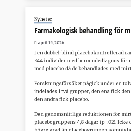
Nyheter
Farmakologisk behandling för 
april 15, 2026
I en dubbel-blind placebokontrollerad r
344 individer med beroendediagnos för 
med placebo då de behandlades med mir
Forskningsförsöket pågick under en to
indelades i två grupper, den ena fick de
den andra fick placebo.
Den genomsnittliga reduktionen för mir
placebogruppens 4,8 dagar (p=.02). Icke
högre grad än placebogruppen sömnighet