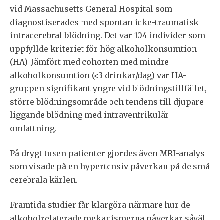
vid Massachusetts General Hospital som
diagnostiserades med spontan icke-traumatisk
intracerebral blödning. Det var 104 individer som
uppfyllde kriteriet för hög alkoholkonsumtion
(HA). Jämfört med cohorten med mindre
alkoholkonsumtion (<3 drinkar/dag) var HA-
gruppen signifikant yngre vid blödningstillfället,
större blödningsområde och tendens till djupare
liggande blödning med intraventrikulär
omfattning.
På drygt tusen patienter gjordes även MRI-analys
som visade på en hypertensiv påverkan på de små
cerebrala kärlen.
Framtida studier får klargöra närmare hur de
alkoholrelaterade mekanismerna påverkar såväl