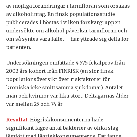
av möjliga förändringar i tarmfloran som orsakas
av alkoholintag. En finsk populationsstudie
publicerades i höstas i vilken forskargruppen
undersökte om alkohol påverkar tarmfloran och
om så syntes vara fallet – hur yttrade sig detta för
patienten.
Undersökningen omfattade 4 575 fekalprov från
2002 års kohort från FINRISK (en stor finsk
populationsöversikt över riskfaktorer för
kroniska icke smittsamma sjukdomar). Antalet
män och kvinnor var lika stort. Deltagarnas ålder
var mellan 25 och 74 år.
Resultat
. Högriskkonsumenterna hade
signifikant lägre antal bakterier av olika slag
jämfört med lågriskkonsumenterna. Det fanns