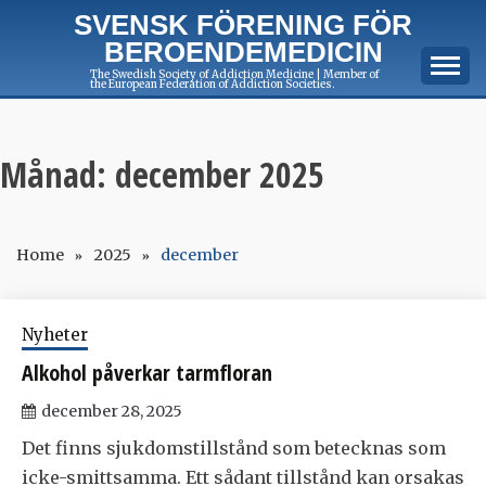
Skip
SVENSK FÖRENING FÖR
to
BEROENDEMEDICIN
content
The Swedish Society of Addiction Medicine | Member of
the European Federation of Addiction Societies.
Månad:
december 2025
Home
2025
december
Nyheter
Alkohol påverkar tarmfloran
december 28, 2025
Det finns sjukdomstillstånd som betecknas som
icke-smittsamma. Ett sådant tillstånd kan orsakas