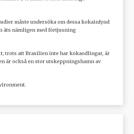
a studier måste undersöka om dessa kokainfynd
n äts nämligen med förtjusning
, trots att Brasilien inte har kokaodlingar, är
lien är också en stor utskeppningshamn av
nvironment.