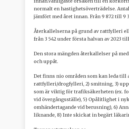
innan.Vanligaste orsaken till en körkortså
normalt en hastighetsöverträdelse. Antal
jämfört med året innan. Från 9 872 till 9 3
Återkallelserna på grund av rattfylleri el
från 3 542 under första halvan av 2023 til
Den stora mängden återkallelser på medi
och uppåt.
Det finns nio områden som kan leda till a
rattfylleri/drogfylleri, 2) smitning, 3) u
som är viktig för trafiksäkerheten (ex. 
vid övergångsställe), 5) Opålitlighet i 
omhändertagande vid berusning), 6) Annat 
liknande, 8) Inte skickat in begärt läkari