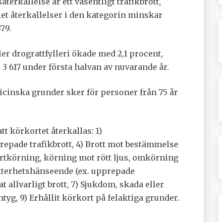
terkallelse är ett väsentligt trafikbrott,
et återkallelser i den kategorin minskar
79.
ler drograttfylleri ökade med 2,1 procent,
l 3 617 under första halvan av nuvarande år.
cinska grunder sker för personer från 75 år
tt körkortet återkallas: 1)
pprepade trafikbrott, 4) Brott mot bestämmelse
fortkörning, körning mot rött ljus, omkörning
nykterhetshänseende (ex. upprepade
allvarligt brott, 7) Sjukdom, skada eller
ntyg, 9) Erhållit körkort på felaktiga grunder.