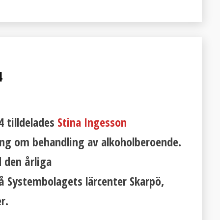
4
4 tilldelades
Stina Ingesson
ng om behandling av alkoholberoende.
 den årliga
å Systembolagets lärcenter Skarpö,
er.