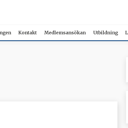
 FÖRENING FÖR BEROENDE
ety of Addiction Medicine | Member of the European Federation of Add
ingen
Kontakt
Medlemsansökan
Utbildning
L