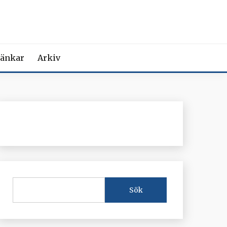
MEDICIN
iction Societies.
änkar
Arkiv
Sök