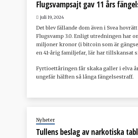
Flugsvampsajt gav 11 års fängel
juli 19, 2024
Det blev fällande dom även i Svea hovrät
Flugsvamp 3.0. Enligt utredningen har om
miljoner kronor (i bitcoin som är gängs
en 41-årig familjefar, lär har tillskansat
Fyrtioettåringen får skaka galler i elva
ungefär hälften så långa fängelsestraff.
Nyheter
Tullens beslag av narkotiska tab