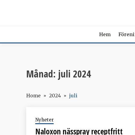
Skip
SVENSK
to
content
The Swedish Soci
Hem
Fören
Månad:
juli 2024
Home
2024
juli
Nyheter
Naloxon nässpray receptfritt