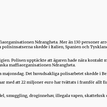
ffiaorganisationen Ndrangheta. Mer än 130 personer arr
 polisinsatserna skedde i Italien, Spanien och Tyskland
Belgien. Polisen upptäckte att ägaren hade nära kontakt
nska maffiaorganisationen Ndrangheta.
nna majonsdag. Det huvudsakliga polisarbetet skedde i Be
r med att 22 miljoner euro har tvättats i framför allt E
el, smuggling, droginnehav, illegala vapen, skattefusk