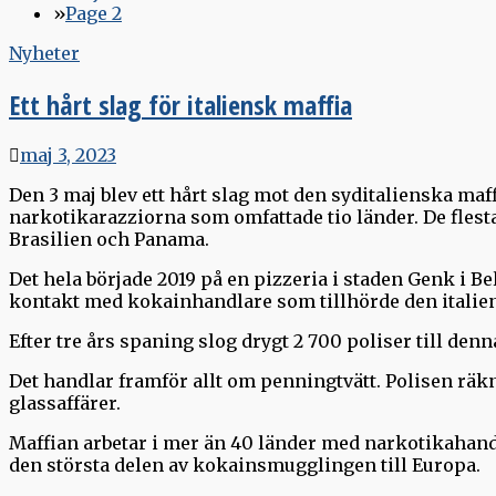
Page 2
Nyheter
Ett hårt slag för italiensk maffia
maj 3, 2023
Den 3 maj blev ett hårt slag mot den syditalienska ma
narkotikarazziorna som omfattade tio länder. De flesta
Brasilien och Panama.
Det hela började 2019 på en pizzeria i staden Genk i 
kontakt med kokainhandlare som tillhörde den italie
Efter tre års spaning slog drygt 2 700 poliser till de
Det handlar framför allt om penningtvätt. Polisen räkna
glassaffärer.
Maffian arbetar i mer än 40 länder med narkotikahand
den största delen av kokainsmugglingen till Europa.