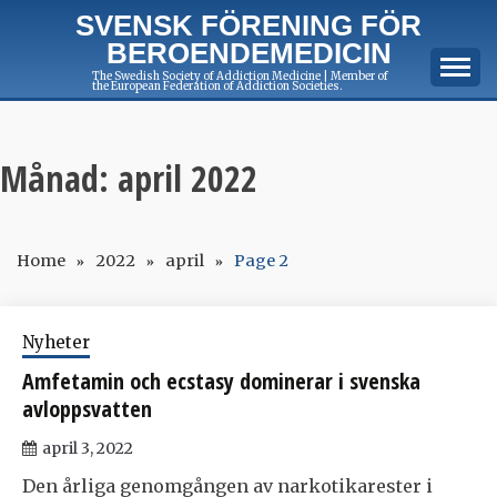
Skip
SVENSK FÖRENING FÖR
to
BEROENDEMEDICIN
content
The Swedish Society of Addiction Medicine | Member of
the European Federation of Addiction Societies.
Månad:
april 2022
Home
2022
april
Page 2
Nyheter
Amfetamin och ecstasy dominerar i svenska
avloppsvatten
april 3, 2022
Den årliga genomgången av narkotikarester i