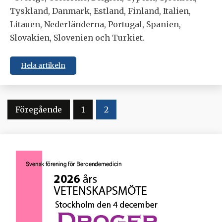
Tyskland, Danmark, Estland, Finland, Italien,
Litauen, Nederländerna, Portugal, Spanien,
Slovakien, Slovenien och Turkiet.
Hela artikeln
Sidnumrering
Föregående
1
2
för
inlägg