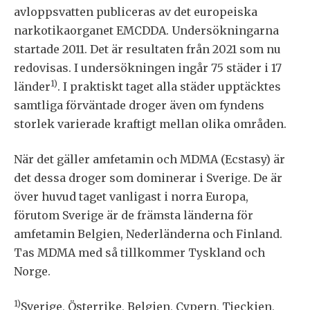
avloppsvatten publiceras av det europeiska
narkotikaorganet EMCDDA. Undersökningarna
startade 2011. Det är resultaten från 2021 som nu
redovisas. I undersökningen ingår 75 städer i 17
1)
länder
. I praktiskt taget alla städer upptäcktes
samtliga förväntade droger även om fyndens
storlek varierade kraftigt mellan olika områden.
När det gäller amfetamin och MDMA (Ecstasy) är
det dessa droger som dominerar i Sverige. De är
över huvud taget vanligast i norra Europa,
förutom Sverige är de främsta länderna för
amfetamin Belgien, Nederländerna och Finland.
Tas MDMA med så tillkommer Tyskland och
Norge.
1)
Sverige, Österrike, Belgien, Cypern, Tjeckien,