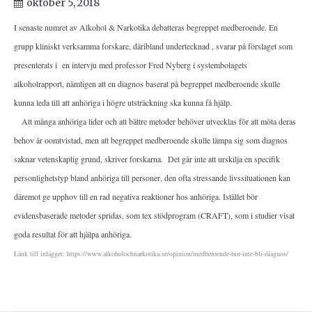
oktober 5, 2018
I senaste numret av Alkohol & Narkotika debatteras begreppet medberoende. En
grupp kliniskt verksamma forskare, däribland undertecknad , svarar på förslaget som
presenterats i en intervju med professor Fred Nyberg i systembolagets
alkoholrapport, nämligen att en diagnos baserat på begreppet medberoende skulle
kunna leda till att anhöriga i högre utsträckning ska kunna få hjälp.
Att många anhöriga lider och att bättre metoder behöver utvecklas för att möta deras
behov är oomtvistad, men att begreppet medberoende skulle lämpa sig som diagnos
saknar vetenskaplig grund, skriver forskarna. Det går inte att urskilja en specifik
personlighetstyp bland anhöriga till personer, den ofta stressande livssituationen kan
däremot ge upphov till en rad negativa reaktioner hos anhöriga. Istället bör
evidensbaserade metoder spridas, som tex stödprogram (CRAFT), som i studier visat
goda resultat för att hjälpa anhöriga.
Länk till inlägget: https://www.alkoholochnarkotika.se/opinion/medberoende-bor-inte-bli-diagnos/