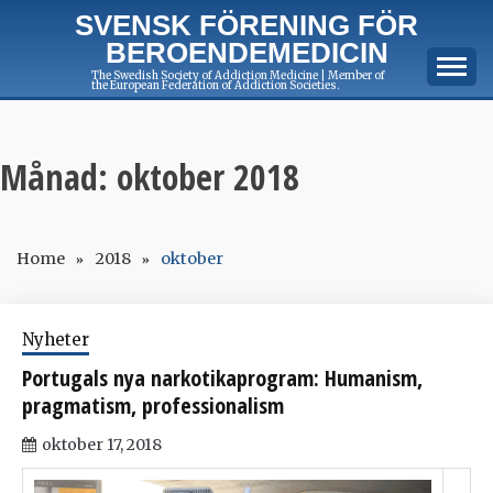
Skip
SVENSK FÖRENING FÖR
to
BEROENDEMEDICIN
content
The Swedish Society of Addiction Medicine | Member of
the European Federation of Addiction Societies.
Månad:
oktober 2018
Home
2018
oktober
Nyheter
Portugals nya narkotikaprogram: Humanism,
pragmatism, professionalism
oktober 17, 2018