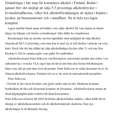
förändringar i hur man får konsumera alkohol i Finland.
Redan i
januari blev det möjligt att sälja 5,5-procentiga alkoho
ldrycker i
livsmedelsaffärerna, vilket fick alkoholförsäljningen att skjuta i höjden i
kiosker, på bensinstationer och i mataffärer. Nu är hela nya lagen
komplett.
Lagen innebär bland annat att butiker som säljer alkohol får vara öppna en timme
längre än tidigare och finska systembolaget Alko tillåts ha vinauktioner.
Restauranger kan nu ansöka om fria öppettider med möjlighet att sälja alkohol
(begränsad till 5,5-procentig) som man kan ta med sig ut och drickas i princip var som
helst. Dock blir det inte tillåtet att sälja alkoholhaltiga drycker efter 21 och inte före
klockan 9. Det är samma regler som gäller för matbutiker.
Alkoholforskaren Peter Eriksson vid Helsingfors universitet skräder inte orden. I en
radiointervju i svenska YLE säger han att det är inte bara den finska befolkningens
hälsa som står på spel utan även ekonomin. Peter Eriksson är sedan decennier en av de
främsta alkoholforskarna i Finland och en av de stora ur internationellt perspektiv.
Peter Eriksson:
– Det här är det värsta beslutet som gjorts under min livstid. Skadorna kommer
bombsäkert att öka och ekonomin kommer att försämras. Alkoholforskaren menar att
ökad tillgänglighet leder tveklöst till ökad konsumtion.
Peter Eriksson refererar till 2004 då finska alkoholskatten sänktes, vilket ledde till en
ökning av alkoholkonsumtion och de alkoholrelaterade skadorna. Den nya
alkohollagen är ett liknande misstag.