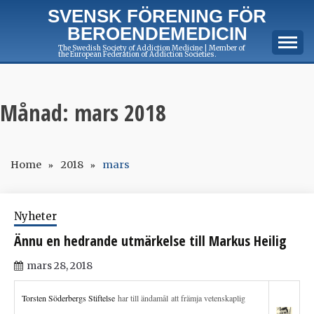
Skip
SVENSK FÖRENING FÖR
to
BEROENDEMEDICIN
content
The Swedish Society of Addiction Medicine | Member of
the European Federation of Addiction Societies.
Månad:
mars 2018
Home
2018
mars
Nyheter
Ännu en hedrande utmärkelse till Markus Heilig
mars 28, 2018
Torsten Söderbergs Stiftelse
har till ändamål att främja vetenskaplig