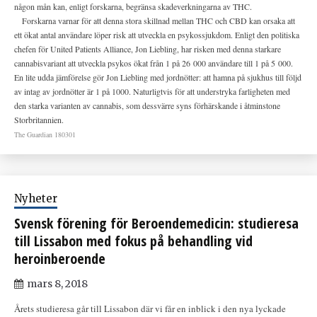
någon mån kan, enligt forskarna, begränsa skadeverkningarna av THC.
Forskarna varnar för att denna stora skillnad mellan THC och CBD kan orsaka att
ett ökat antal användare löper risk att utveckla en psykossjukdom. Enligt den politiska
chefen för United Patients Alliance, Jon Liebling, har risken med denna starkare
cannabisvariant att utveckla psykos ökat från 1 på 26 000 användare till 1 på 5 000.
En lite udda jämförelse gör Jon Liebling med jordnötter: att hamna på sjukhus till följd
av intag av jordnötter är 1 på 1000. Naturligtvis för att understryka farligheten med
den starka varianten av cannabis, som dessvärre syns förhärskande i åtminstone
Storbritannien.
The Guardian 180301
Nyheter
Svensk förening för Beroendemedicin: studieresa
till Lissabon med fokus på behandling vid
heroinberoende
mars 8, 2018
Årets studieresa går till Lissabon där vi får en inblick i den nya lyckade