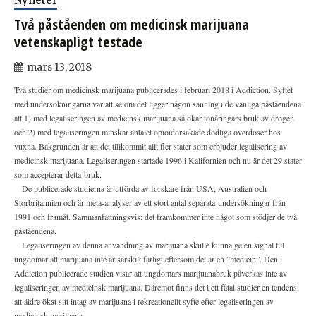
Två påståenden om medicinsk marijuana
vetenskapligt testade
mars 13, 2018
Två studier om medicinsk marijuana publicerades i februari 2018 i Addiction. Syftet
med undersökningarna var att se om det ligger någon sanning i de vanliga påståendena
att 1) med legaliseringen av medicinsk marijuana så ökar tonåringars bruk av drogen
och 2) med legaliseringen minskar antalet opioidorsakade dödliga överdoser hos
vuxna. Bakgrunden är att det tillkommit allt fler stater som erbjuder legalisering av
medicinsk marijuana. Legaliseringen startade 1996 i Kalifornien och nu är det 29 stater
som accepterar detta
bruk.
De publicerade studierna är utförda av forskare från USA, Australien och
Storbritannien och är meta-analyser av ett stort antal separata
undersökningar från
199
1 och framåt. Sammanfattningsvis: det framkommer inte något som stödjer de två
påståendena.
Legaliseringen av denna användning av marijuana skulle kunna ge en signal till
ungdomar att marijuana inte är särskilt farligt eftersom det är en ”medicin”. Den i
Addiction publicerade studien visar att ungdomars marijuanabruk påverkas inte av
legaliseringen av medicinsk marijuana. Däremot finns det i ett fåtal studier en tendens
att äldre ökat sitt intag av marijuana i rekreationellt syfte efter legaliseringen av
medicinsk marijuana.