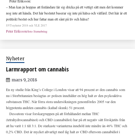
Peter Eriksson:
– Man kan ju hoppas att finländare lär sig dricka på ett vettigt sätt men det kommer
nog inte att hända. Det här beslutet baserar sig inte på hälsa och välfärd. Det här är ett
politiskt beslut och hur fattar man ett sånt på liv och hälsa?
SVT-nyheter 2018 och YLE 2017
Peter Eriksson
/foto Sternebring
Nyheter
Larmrapport om cannabis
mars 9, 2018
En ny studie från King’s College i London visar att 94 procent av den cannabis som
nu i Storbritannien beslagtas av polisen innehåller en hög halt av den psykoaktiva
substansen THC. När förra stora undersökningen genomfördes 2005 var den
högpotenta andelen cannabis (kallad skunk) 51 procent.
Dessutom visar forskargruppen på att förhållandet mellan THC
(tetrahydrocannabinol) och CBD (cannabidiol) har på ett negativ sätt förskjutits från
att ha varit 1:1 till 3:1. De starkaste varianterna innehöll inte mindre än 46% THC och
0,2% CBD. Det är mycket allvarligt med låg halt av CBD eftersom cannabidiol i