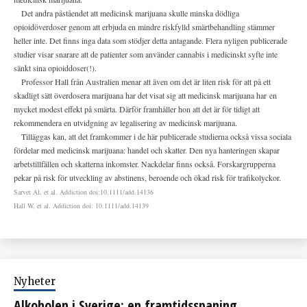
Det andra påståendet att medicinsk marijuana skulle minska dödliga
opioidöverdoser genom att erbjuda en mindre riskfylld smärtbehandling stämmer
heller inte. Det finns inga data som stödjer detta antagande. Flera nyligen publicerade
studier visar snarare att de patienter som använder cannabis i medicinskt syfte inte
sänkt sina opioiddoser(!).
Professor Hall från Australien menar att även om det är liten risk för att på ett
skadligt sätt överdosera marijuana har det visat sig att medicinsk marijuana har
en
mycket modest effekt på smärta. Därför framhåller hon att det är för tidigt att
rekommendera en utvidgning av legalisering av medicinsk marijuana.
Tilläggas kan, att det framkommer i de här publicerade studierna också vissa sociala
fördelar med medicinsk marijuana: handel och skatter. Den nya hanteringen skapar
arbetstillfällen och skatterna inkomster. Nackdelar finns också. Forskargrupperna
pekar på risk för utveckling av abstinens, beroende och ökad risk för trafikolyckor.
Sarvet Al, et al. Addiction doi:10.1111/add.14136
Hall W, et al. Addiction doi: 10.1111/add.14139
Nyheter
Alkoholen i Sverige: en framtidsspaning