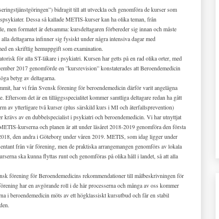
eringstjänstgöringen”) bidragit till att utveckla och genomföra de kurser som
omspsykiater. Dessa så kallade METIS-kurser kan ha olika teman, från
älle, men formatet är detsamma: kursdeltagaren förbereder sig innan och måste
alla deltagarna infinner sig fysiskt under några intensiva dagar med
med en skriftlig hemuppgift som examination.
sk för alla ST-läkare i psykiatri. Kursen har getts på en rad olika orter, med
 december 2017 genomförde en ”kursrevision” konstaterades att Beroendemedicin
öga betyg av deltagarna.
mmit, har vi från Svensk förening för beroendemedicin därför varit angelägna
e. Eftersom det är en tilläggsspecialitet kommer samtliga deltagare redan ha gått
av ytterligare två kurser (plus särskild kurs i MI och återfallsprevention)
r krävs av en dubbelspecialist i psykiatri och beroendemedicin. Vi har utnyttjat
g METIS-kurserna och planen är att under läsåret 2018-2019 genomföra den första
2018, den andra i Göteborg under våren 2019. METIS, som idag ligger under
entant från vår förening, men de praktiska arrangemangen genomförs av lokala
serna ska kunna flyttas runt och genomföras på olika håll i landet, så att alla
sk förening för Beroendemedicins rekommendationer till målbeskrivningen för
 förening har en avgörande roll i de här processerna och många av oss kommer
rna i beroendemedicin möts av ett högklassiskt kursutbud och får en stabil
den.