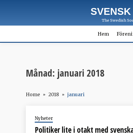
Skip
SVENSK
to
content
The Swedish Soci
Hem
Fören
Månad:
januari 2018
Home
2018
januari
Nyheter
Politiker lite i otakt med svensk