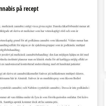
nnabis på recept
s.k. medicinsk cannabis) enligt vissa givna regler. Danska läkarförbundet menar att
rpliktigade att skriva ut mediciner som har vetenskapligt stöd och som är
etenskaplig grund för att godkänna cannabis som läkemedel. Vidare menar han
behandlingseffekt för någon av de sjukdomsgrupper som är godkända: multipel
llgiftsbehandling.
r positivt på medicinsk cannabisbehandling: den kan möjligen hjälpa en del med
nska institutet planerar man en klinisk studie för att kartlägga möjlig effekt av
n randomiserad kontrollerad undersökning med ett hundratal patienter
i att skriva ut cannabisläkemedlet Sativex på indikationen multipel skleros.
delsnamn här är Almirall. Sativex är en munhålespray som liksom Bediol
ntetiskt cannabis) och Nabilon (syntetiskt cannabis). Dessa är inte godkända i
er att vara tillåtna under de fyra år som försöksperioden omfattar. Det krävs
potek. Samtliga apotek kommer dock att ha samma pris.