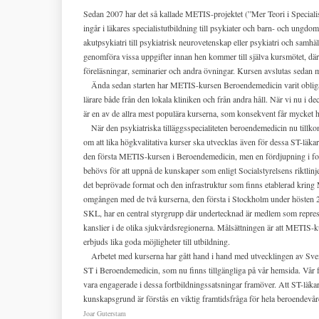
Sedan 2007 har det så kallade METIS-projektet (”Mer Teori i Specialis
ingår i läkares specialistutbildning till psykiater och barn- och ungd
akutpsykiatri till psykiatrisk neurovetenskap eller psykiatri och samh
genomföra vissa uppgifter innan hen kommer till själva kursmötet, där 
föreläsningar, seminarier och andra övningar. Kursen avslutas sedan 
Ända sedan starten har METIS-kursen Beroendemedicin varit obligatori
lärare både från den lokala kliniken och från andra håll. När vi nu i
är en av de allra mest populära kurserna, som konsekvent får mycket h
När den psykiatriska tilläggsspecialiteten beroendemedicin nu tillko
om att lika högkvalitativa kurser ska utvecklas även för dessa ST-läkar
den första METIS-kursen i Beroendemedicin, men en fördjupning i form 
behövs för att uppnå de kunskaper som enligt Socialstyrelsens riktlinje
det beprövade format och den infrastruktur som finns etablerad krin
omgången med de två kurserna, den första i Stockholm under hösten 
SKL, har en central styrgrupp där undertecknad är medlem som repres
kanslier i de olika sjukvårdsregionerna. Målsättningen är att METIS-kur
erbjuds lika goda möjligheter till utbildning.
Arbetet med kurserna har gått hand i hand med utvecklingen av Sven
ST i Beroendemedicin, som nu finns tillgängliga på vår hemsida. Vår
vara engagerade i dessa fortbildningssatsningar framöver. Att ST-läka
kunskapsgrund är förstås en viktig framtidsfråga för hela beroendevår
Joar Guterstam