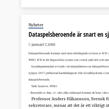
Nyheter
Dataspelsberoende är snart en 
januari 7, 2018
Dataspelsberoende kommer med nästa efterlängtade revision av ICD (s
WHO. ICD är det diagnostiska system som svensk sjukvård (och mer 
Socialdepartementet avvisade i ett interpellationssvar dataspelsbero
nyligen (2017) publicerad kandidatuppsats från Socialhögskolan i Lund
dataspelsberoende.
Tarik Jasarevic, WHO:
– Beroendet av data-, tv- eller olika onlinespel kommer att listas i d
Professor Anders Håkansson, Svensk fö
sekreterare, menar att
det är ett viktigt 