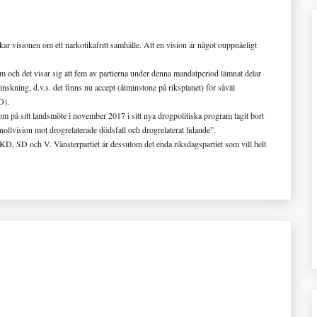
ar visionen om ett narkotikafritt samhälle. Att en vision är något ouppnåeligt
och det visar sig att fem av partierna under denna mandatperiod lämnat delar
minskning, d.v.s. det finns nu accept (åtminstone på riksplanet) för såväl
O).
som på sitt landsmöte i november 2017 i sitt nya drogpolitiska program tagit bort
n nollvision mot drogrelaterade dödsfall och drogrelaterat lidande”.
 KD, SD och V. Vänsterpartiet är dessutom det enda riksdagspartiet som vill helt