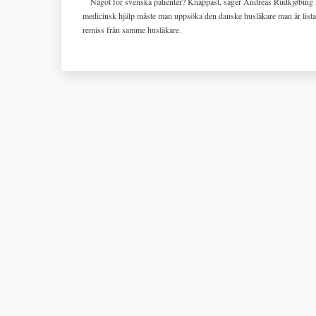
Något för svenska patienter? Knappast, säger Andreas Rudkjøbing i
medicinsk hjälp måste man uppsöka den danske husläkare man är listad 
remiss från samme husläkare.