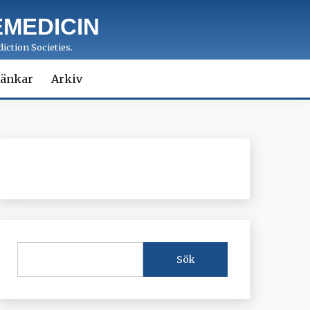
MEDICIN
iction Societies.
änkar
Arkiv
Sök