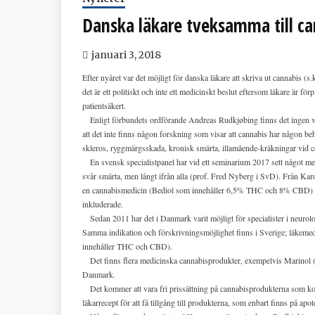
Danska läkare tveksamma till ca
januari 3, 2018
Efter nyåret var det möjligt för danska läkare att skriva ut cannabis (
det är ett politiskt och inte ett medicinskt beslut eftersom läkare är fö
patientsäkert.
Enligt förbundets ordförande Andreas Rudkjøbing finns det ingen v
att det inte finns någon forskning som visar att cannabis har någon 
skleros, ryggmärgsskada, kronisk smärta, illamående-kräkningar vid ce
En svensk specialistpanel har vid ett seminarium 2017 sett något me
svår smärta, men långt ifrån alla (prof. Fred Nyberg i SvD). Från Karoli
en cannabismedicin (Bediol som innehåller 6,5% THC och 8% CBD) i e
inkluderade.
Sedan 2011 har det i Danmark varit möjligt för specialister i neurolog
Samma indikation och förskrivningsmöjlighet finns i Sverige; läkeme
innehåller THC och CBD).
Det finns flera medicinska cannabisprodukter, exempelvis Marinol (sy
Danmark.
Det kommer att vara fri prissättning på cannabisprodukterna som komm
läkarrecept för att få tillgång till produkterna, som enbart finns på a