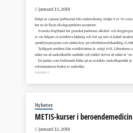
januari 15, 2018
Enligt en i januari publicerad Sifo-undersökning stödjer 9 av 10 svensk
har nu de flesta riksdagspartierna accepterat.
Svenska Dagbladet har granskat partiernas alkohol- och drogprogram 
av sin tidigare så restriktiva hållning och rört sig mot så kallad skade
sprutbytesprogram som sänkta krav på substitutionsbehandling (LAR
Tydligaste reträtten från restriktiviteten är, enligt SvD, Liberalerna 
målet om ett narkotikafritt samhälle och istället skriver att målet är ”e
De partier som fortfarande håller på en restriktiv narkotikapolitik är
avkriminalisera bruket av narkotika.
SvD180115
Nyheter
METIS-kurser i beroendemedicin
januari 12, 2018