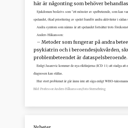
här är någonting som behöver behandlas 
Sjukdomen beskrivs som ”ett mönster av spelbeteende, som kan vara di
spelandet, ökad prioritering av spelet framför andra aktiviteter i sådan 
Andra symtom som nämns är att spelandet fortsätter trots förekomst
Anders Håkansson:
–
Metoder som fungerar på andra betee
psykiatrin och i beroendesjukvården, sk
problembeteendet är dataspelsberoende.
Enligt Jasarevic kommer de nya riktlinjerna (ICD 11) att stadga att en
diagnosen kan ställas.
Hur stort problemet är går ännu inte att säga enligt WHO-talesmann
Bild: Professor Anders Håkansson/foto Sternebring
Nyheter