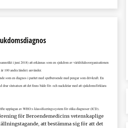
sjukdomsdiagnos
annolikt i juni 2018) att erkännas som en sjukdom av världshälsoorganisationen
är 100 andra länder) använder.
ende som en diagnos i paritet med spelberoende med pengar som drivkraft. En
 drar slutsatsen att det finns både för- och nackdelar med att sjukdomsförklara
en elfte upplagan av WHO:s klassificeringssystem för olika diagnoser (ICD).
rening för Beroendemedicins vetenskaplige
ställningstagande, att bestämma sig för att det