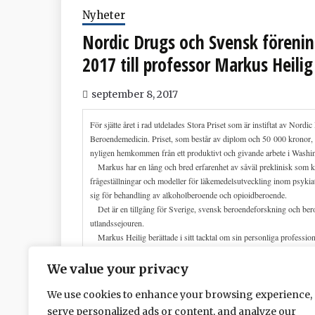
Nyheter
Nordic Drugs och Svensk förenin
2017 till professor Markus Heilig
september 8, 2017
För sjätte året i rad utdelades Stora Priset som är instiftat av Nor
Beroendemedicin. Priset, som består av diplom och 50 000 kronor, ti
nyligen hemkommen från ett produktivt och givande arbete i Was
Markus har en lång och bred erfarenhet av såväl preklinisk som kli
frågeställningar och modeller för läkemedelsutveckling inom psykiat
sig för behandling av alkoholberoende och opioidberoende.
Det är en tillgång för Sverige, svensk beroendeforskning och beroen
utlandssejouren.
Markus Heilig berättade i sitt tacktal om sin personliga professione
Linköping. Vägen gick via Stockholm och Washington. Markus gav o
Widerlöv, Lars Gunne, Jörgen Engel, George Koob och Marie Åsb
We value your privacy
Bakgrunden till att Markus över huvud taget kom att ägna sig åt f
saker trots vetskap om negativa konsekvenser? Denna fråga har varit
We use cookies to enhance your browsing experience,
serve personalized ads or content, and analyze our