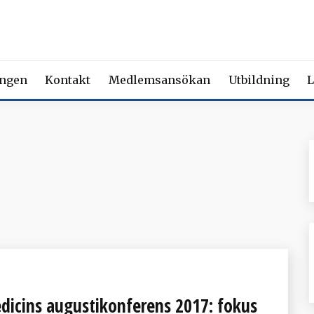
 FÖRENING FÖR BEROENDE
ety of Addiction Medicine | Member of the European Federation of Add
ingen
Kontakt
Medlemsansökan
Utbildning
L
dicins augustikonferens 2017: fokus