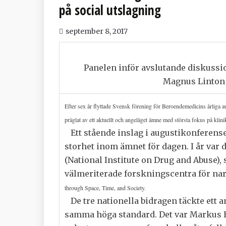
på social utslagning
september 8, 2017
Panelen inför avslutande diskussi
Magnus Linton
Efter sex år flyttade Svensk förening för Beroendemedicins årliga 
präglat av ett aktuellt och angeläget ämne med största fokus på klin
Ett stående inslag i augustikonferenser
storhet inom ämnet för dagen. I år var
(National Institute on Drug and Abuse),
välmeriterade forskningscentra för na
through Space, Time, and Society.
De tre nationella bidragen täckte ett 
samma höga standard. Det var Markus 