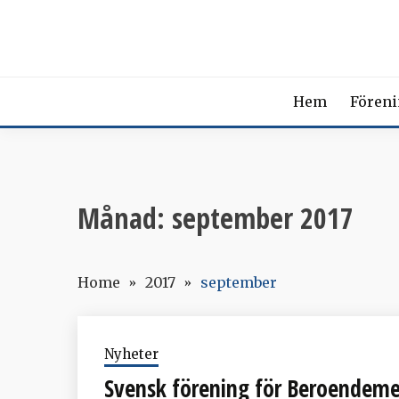
Skip
SVENSK
to
content
The Swedish Soci
Hem
Fören
Månad:
september 2017
Home
2017
september
Nyheter
Svensk förening för Beroendeme