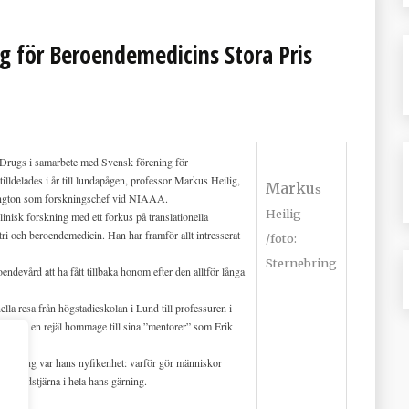
g för Beroendemedicins Stora Pris
dic Drugs i samarbete med Svensk förening för
lldelades i år till lundapågen, professor Markus Heilig,
Marku
s
hington som forskningschef vid NIAAA.
Heilig
nisk forskning med ett forkus på translationella
ri och beroendemedicin. Han har framför allt intresserat
/
foto:
Sternebring
devård att ha fått tillbaka honom efter den alltför långa
lla resa från högstadieskolan i Lund till professuren i
ckså en rejäl hommage till sina ”mentorer” som Erik
erg.
orskning var hans nyfikenhet: varför gör människor
 en ledstjärna i hela hans gärning.