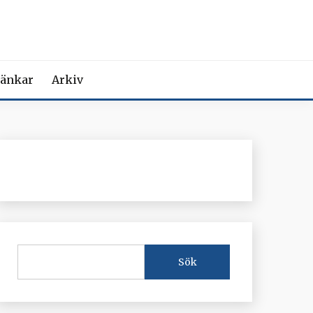
MEDICIN
iction Societies.
änkar
Arkiv
Sök