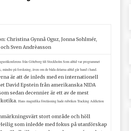
on: Christina Gynnå Oguz, Jonna Sohlmér,
 och Sven Andrèasson
augustikonferens från Göteborg till Stockholm Som alltid var programmet
ik, mindre på forskning, även om de båda delarna alltid går hand i hand.
na är att de inleds med en internationell
 det David Epstein från amerikanska NIDA
 som sedan decennier är ett av de mest
rkotika.
Hans magnifika
föreläsning
hade rubriken Tracking Addiction
anmärkningsvärt stort område och höll
Heilig som inledde med fokus på utanförskap