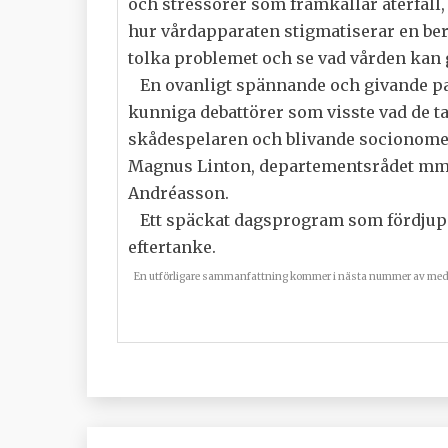
och stressorer som framkallar återfall,
hur vårdapparaten stigmatiserar en ber
tolka problemet och se vad vården kan 
En ovanligt spännande och givande pan
kunniga debattörer som visste vad de t
skådespelaren och blivande socionomen
Magnus Linton, departementsrådet mm 
Andréasson.
Ett späckat dagsprogram som fördjupad
eftertanke.
En utförligare sammanfattning kommer i nästa nummer av medl