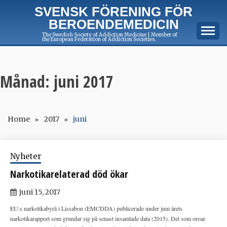
Skip
SVENSK FÖRENING FÖR
to
BEROENDEMEDICIN
content
The Swedish Society of Addiction Medicine | Member of
the European Federation of Addiction Societies.
Månad:
juni 2017
Home
2017
juni
Nyheter
Narkotikarelaterad död ökar
juni 15, 2017
EU:s narkotikabyrå i Lissabon (EMCDDA) publicerade under juni årets
narkotikarapport som grundar sig på senast insamlade data (2015). Det som oroar