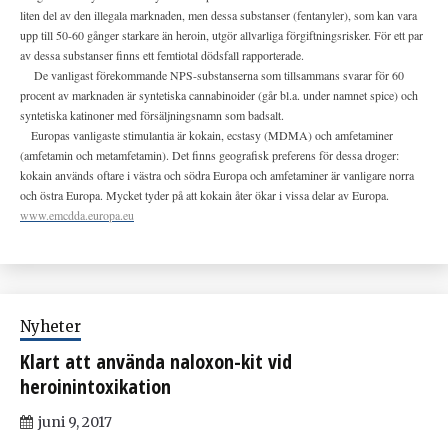
liten del av den illegala marknaden, men dessa substanser (fentanyler), som kan vara
upp till 50-60 gånger starkare än heroin, utgör allvarliga förgiftningsrisker. För ett par
av dessa substanser finns ett femtiotal dödsfall rapporterade.
De vanligast förekommande NPS-substanserna som tillsammans svarar för 60
procent av marknaden är syntetiska cannabinoider (går bl.a. under namnet spice) och
syntetiska katinoner med försäljningsnamn som badsalt.
Europas vanligaste stimulantia är kokain, ecstasy (MDMA) och amfetaminer
(amfetamin och metamfetamin). Det finns geografisk preferens för dessa droger:
kokain används oftare i västra och södra Europa och amfetaminer är vanligare norra
och östra Europa. Mycket tyder på att kokain åter ökar i vissa delar av Europa.
www.emcdda.europa.eu
Nyheter
Klart att använda naloxon-kit vid
heroinintoxikation
juni 9, 2017