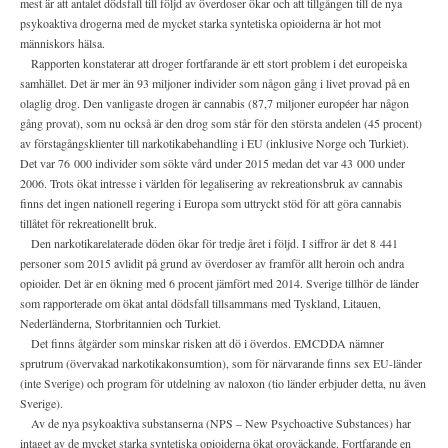
mest är att antalet dödsfall till följd av överdoser ökar och att tillgången till de nya
psykoaktiva drogerna med de mycket starka syntetiska opioiderna är hot mot
människors hälsa.
Rapporten konstaterar att droger fortfarande är ett stort problem i det europeiska
samhället. Det är mer än 93 miljoner individer som någon gång i livet provad på en
olaglig drog. Den vanligaste drogen är cannabis (87,7 miljoner européer har någon
gång provat), som nu också är den drog som står för den största andelen (45 procent)
av förstagångsklienter till narkotikabehandling i EU (inklusive Norge och Turkiet).
Det var 76 000 individer som sökte vård under 2015 medan det var 43 000 under
2006. Trots ökat intresse i världen för legalisering av rekreationsbruk av cannabis
finns det ingen nationell regering i Europa som uttryckt stöd för att göra cannabis
tillåtet för rekreationellt bruk.
Den narkotikarelaterade döden ökar för tredje året i följd. I siffror är det 8 441
personer som 2015 avlidit på grund av överdoser av framför allt heroin och andra
opioider. Det är en ökning med 6 procent jämfört med 2014. Sverige tillhör de länder
som rapporterade om ökat antal dödsfall tillsammans med Tyskland, Litauen,
Nederländerna, Storbritannien och Turkiet.
Det finns åtgärder som minskar risken att dö i överdos. EMCDDA nämner
sprutrum (övervakad narkotikakonsumtion), som för närvarande finns sex EU-länder
(inte Sverige) och program för utdelning av naloxon (tio länder erbjuder detta, nu även
Sverige).
Av de nya psykoaktiva substanserna (NPS – New Psychoactive Substances) har
intaget av de mycket starka syntetiska opioiderna ökat oroväckande. Fortfarande en