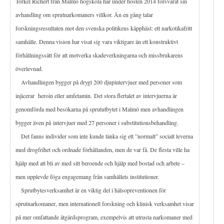
Torkel Richert från Malmö högskola har under hösten 2014 försvarat sin
avhandling om sprutnarkomaners villkor. Än en gång talar
forskningsresultaten mot den svenska politikens käpphäst: ett narkotikafritt
samhälle. Denna vision har visat sig vara viktigare än ett konstruktivt
förhållningssätt för att motverka skadeverkningarna och missbrukarens
överlevnad.
Avhandlingen bygger på drygt 200 djupintervjuer med personer som
injicerar heroin eller amfetamin.
Det stora flertalet av intervjuerna är
genomförda med besökarna på sprututbytet i Malmö men avhandlingen
bygger även på intervjuer med 27 personer i substitutionsbehandling.
Det fanns individer som inte kunde tänka sig ett ”normalt” socialt leverna
med drogfrihet och ordnade förhållanden, men de var få. De flesta ville ha
hjälp med att bli av med sitt beroende och hjälp med bostad och arbete –
men upplevde föga engagemang från samhällets institutioner.
Sprutbytesverksamhet är en viktig del i hälsopreventionen för
sprutnarkomaner, men internationell forskning och klinisk verksamhet visar
på mer omfattande åtgärdsprogram, exempelvis att utrusta narkomaner med