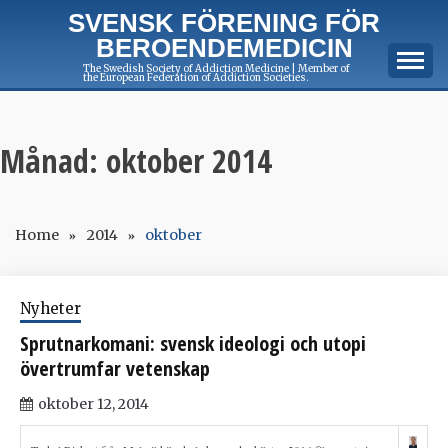
Skip
SVENSK FÖRENING FÖR
to
BEROENDEMEDICIN
content
The Swedish Society of Addiction Medicine | Member of
the European Federation of Addiction Societies.
Månad:
oktober 2014
Home
2014
oktober
Nyheter
Sprutnarkomani: svensk ideologi och utopi
övertrumfar vetenskap
oktober 12, 2014