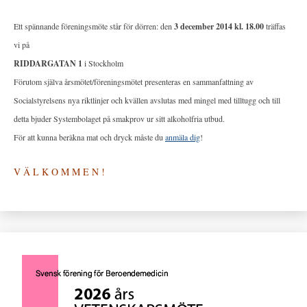
Ett spännande föreningsmöte står för dörren: den
3 december 2014 kl. 18.00
träffas
vi på
RIDDARGATAN 1
i Stockholm
Förutom själva årsmötet/föreningsmötet presenteras en sammanfattning av
Socialstyrelsens nya riktlinjer och kvällen avslutas med mingel med tilltugg och till
detta bjuder Systembolaget på smakprov ur sitt alkoholfria utbud.
För att kunna beräkna mat och dryck måste du
anmäla dig
!
V Ä L K O M M E N !