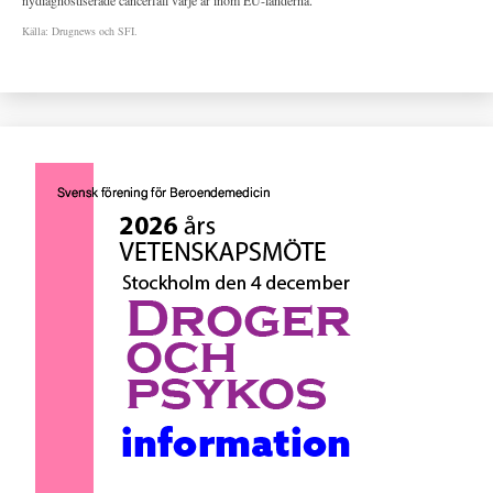
nydiagnostiserade cancerfall varje år inom EU-länderna.
Källa: Drugnews och SFI.