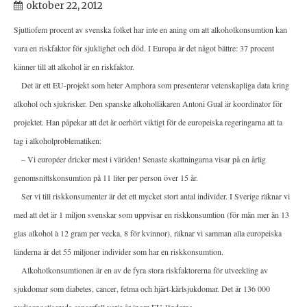
oktober 22, 2012
Sjuttiofem procent av svenska folket har inte en aning om att alkoholkonsumtion kan
vara en riskfaktor för sjuklighet och död. I Europa är det något bättre: 37 procent
känner till att alkohol är en riskfaktor.
Det är ett EU-projekt som heter Amphora som presenterar vetenskapliga data kring
alkohol och sjukrisker. Den spanske alkoholläkaren Antoni Gual är koordinator för
projektet. Han påpekar att det är oerhört viktigt för de europeiska regeringarna att ta
tag i alkoholproblematiken:
– Vi européer dricker mest i världen! Senaste skattningarna visar på en årlig
genomsnittskonsumtion på 11 liter per person över 15 år.
Ser vi till riskkonsumenter är det ett mycket stort antal individer. I Sverige räknar vi
med att det är 1 miljon svenskar som uppvisar en riskkonsumtion (för män mer än 13
glas alkohol à 12 gram per vecka, 8 för kvinnor), räknar vi samman alla europeiska
länderna är det 55 miljoner individer som har en riskkonsumtion.
Alkoholkonsumtionen är en av de fyra stora riskfaktorerna för utveckling av
sjukdomar som diabetes, cancer, fetma och hjärt-kärlsjukdomar. Det är 136 000