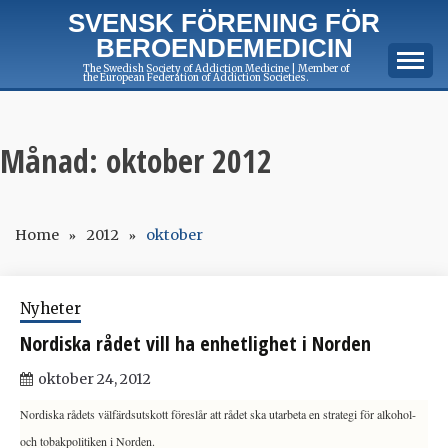
Skip
SVENSK FÖRENING FÖR
to
BEROENDEMEDICIN
content
The Swedish Society of Addiction Medicine | Member of
the European Federation of Addiction Societies.
Månad:
oktober 2012
Home
2012
oktober
Nyheter
Nordiska rådet vill ha enhetlighet i Norden
oktober 24, 2012
Nordiska rådets välfärdsutskott föreslår att rådet ska utarbeta en strategi för alkohol-
och tobakpolitiken i Norden.