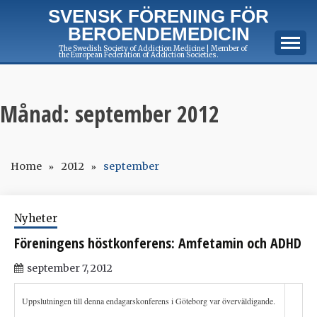
Skip
SVENSK FÖRENING FÖR
to
BEROENDEMEDICIN
content
The Swedish Society of Addiction Medicine | Member of
the European Federation of Addiction Societies.
Månad:
september 2012
Home
2012
september
Nyheter
Föreningens höstkonferens: Amfetamin och ADHD
september 7, 2012
Uppslutningen till denna endagarskonferens i Göteborg var överväldigande.