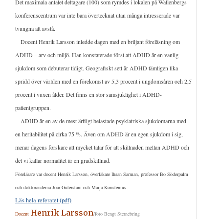
Det maximala antalet deltagare (100) som rymdes i lokalen på Wallenbergs
konferenscentrum var inte bara övertecknat utan många intresserade var
tvungna att avstå.
Docent Henrik Larsson inledde dagen med en briljant föreläsning om
ADHD – arv och miljö. Han konstaterade först att ADHD är en vanlig
sjukdom som debuterar tidigt. Geografiskt sett är ADHD tämligen lika
spridd över världen med en förekomst av 5,3 procent i ungdomsåren och 2,5
procent i vuxen ålder. Det finns en stor samsjuklighet i ADHD-
patientgruppen.
ADHD är en av de mest ärfligt belastade psykiatriska sjukdomarna med
en heritabilitet på cirka 75 %. Även om ADHD är en egen sjukdom i sig,
menar dagens forskare att mycket talar för att skillnaden mellan ADHD och
det vi kallar normalitet är en gradskillnad.
Föreläs
are var docent Henrik Larsson, överläkare Ihsan Sarman, professor Bo Söderpalm
och doktoranderna Joar Guterstam och Maija Konstenius.
Läs hela referatet (pdf)
Henr
ik Larsson
Docent
/foto Bengt Sternebring