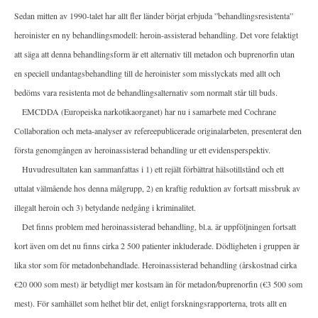
Sedan mitten av 1990-talet har allt fler länder börjat erbjuda ”behandlingsresistenta”
heroinister en ny behandlingsmodell: heroin-assisterad behandling. Det vore felaktigt
att säga att denna behandlingsform är ett alternativ till metadon och buprenorfin utan
en speciell undantagsbehandling till de heroinister som misslyckats med allt och
bedöms vara resistenta mot de behandlingsalternativ som normalt står till buds.
EMCDDA (Europeiska narkotikaorganet) har nu i samarbete med Cochrane
Collaboration och meta-analyser av refereepublicerade originalarbeten, presenterat den
första genomgången av heroinassisterad behandling ur ett evidensperspektiv.
Huvudresultaten kan sammanfattas i 1) ett rejält förbättrat hälsotillstånd och ett
uttalat välmående hos denna målgrupp, 2) en kraftig reduktion av fortsatt missbruk av
illegalt heroin och 3) betydande nedgång i kriminalitet.
Det finns problem med heroinassisterad behandling, bl.a. är uppföljningen fortsatt
kort även om det nu finns cirka 2 500 patienter inkluderade. Dödligheten i gruppen är
lika stor som för metadonbehandlade. Heroinassisterad behandling (årskostnad cirka
€20 000 som mest) är betydligt mer kostsam än för metadon/buprenorfin (€3 500 som
mest). För samhället som helhet blir det, enligt forskningsrapporterna, trots allt en