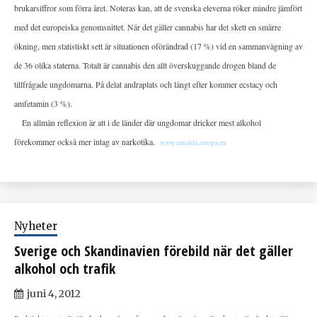
brukarsiffror som förra året. Noteras kan, att de svenska eleverna röker mindre jämfört
med det europeiska genomsnittet. När det gäller cannabis har det skett en smärre
ökning, men statistiskt sett är situationen oförändrad (17 %) vid en sammanvägning av
de 36 olika staterna. Totalt är cannabis den allt överskuggande drogen bland de
tillfrågade ungdomarna. På delat andraplats och långt efter kommer ecstacy och
amfetamin (3 %).
En allmän reflexion är att i de länder där ungdomar dricker mest alkohol
förekommer också mer intag av narkotika.
www.emcdda.europa.eu
Nyheter
Sverige och Skandinavien förebild när det gäller
alkohol och trafik
juni 4, 2012