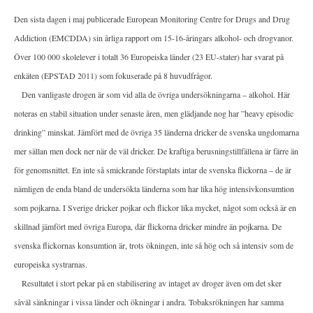
Den sista dagen i maj publicerade European Monitoring Centre for Drugs and Drug
Addiction (EMCDDA) sin årliga rapport om 15-16-åringars alkohol- och drogvanor.
Över 100 000 skolelever i totalt 36 Europeiska länder (23 EU-stater) har svarat på
enkäten (EPSTAD 2011) som fokuserade på 8 huvudfrågor.
Den vanligaste drogen är som vid alla de övriga undersökningarna – alkohol. Här
noteras en stabil situation under senaste åren, men glädjande nog har ”heavy episodic
drinking” minskat. Jämfört med de övriga 35 länderna dricker de svenska ungdomarna
mer sällan men dock ner när de väl dricker. De kraftiga berusningstillfällena är färre än
för genomsnittet. En inte så smickrande förstaplats intar de svenska flickorna – de är
nämligen de enda bland de undersökta länderna som har lika hög intensivkonsumtion
som pojkarna. I Sverige dricker pojkar och flickor lika mycket, något som också är en
skillnad jämfört med övriga Europa, där flickorna dricker mindre än pojkarna. De
svenska flickornas konsumtion är, trots ökningen, inte så hög och så intensiv som de
europeiska systrarnas.
Resultatet i stort pekar på en stabilisering av intaget av droger även om det sker
såväl sänkningar i vissa länder och ökningar i andra. Tobaksrökningen har samma