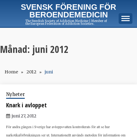
Skip
SVENSK FÖRENING FÖR
to
BEROENDEMEDICIN
content
The Swedish Society of Addiction Medicine | Member of
the European Federation of Addiction Societies.
Månad:
juni 2012
Home
2012
juni
Nyheter
Knark i avloppet
juni 27, 2012
För andra gången i Sverige har avloppsvatten kontrollerats för att se hur
narkotikaförbrukningen ser ut. Internationellt används metoden för information om