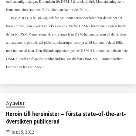
onödan enligt många). Kommittén för DSM-5 är dock lyhörd. Med spänning ser vi
fram emot slutversionen 2013, eller kanske blir det 2014…
DSM-5 är i alla fall på väg och för oss inom beroendevården blir det en hel del
förändringar, men mycket är också samma. Varför DSM-5 förresten? Logiskt borde
det ju bli DSM-V med romersk siffra, men från DSM-håll menar man att det är dags
att vara mer logisk när det gäller uppdateringar, som ju alltid kommer och då följer
man nu datavärlden. Den följande uppdateringen av DSM-5 kommer sålunda att hela
DSM-5.1 och en följande mindre ändring kanske blir DSM-5.1.1, större därefter
kommer att heta DSM-5.2.
Nyheter
Heroin till heroinister – första state-of-the-art-
översikten publicerad
juni 5, 2012