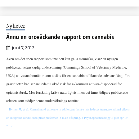
Nyheter
Ännu en oroväckande rapport om cannabis
juni 7, 2012
Även om det är en rapport som inte helt kan gälla människa, visar en nyligen
publicerad vetenskaplig undersökning (Cummings School of Veterinary Medicine,
USA) att vuxna honråttor som utsätts för en cannabinoidliknande substans långt före
graviditeten kan senare leda till ökad risk för avkomman att vara disponerad för
opiatmissbruk. Mer forskning krävs naturligtvis, men det finns tidigare publicerade
arbeten som stödjer denna undersöknings resultat.
Byrnes JJ, et al. Cannabinoid exposure in adolescent female rats induces transgenerational effects
on morphine conditioned place preference in male offspring. J Psychopharmacology E-pub apr 19,
2012