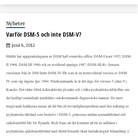
Nyheter
Varför DSM-5 och inte DSM-V?
juni 6, 2012
Hittills har uppgraderingarna av DSM haft romerska siffror. DSM-I kom 1952, DSM-
II 1968, DSM-III 1980 och en reviderad upplaga 1987 (DSM-III-R). Senaste
versionen från år 2000 heter DSM-IV-TR som är en textreviderad version av DSM-
IV som såg dagens ljus 1994. Nästkommande år är det dags för version 5 (eller V).
Kanske. Det råder febril åsiktsaktivitet på nätet och i olika psykiatriska tidskrifter om
det kraftigt omändrade innehållet i nästkommande diagnostiska manual. De mest
tongivande kritikerna menar att det blir ett trovärdighetsproblem med den tolkning av
psykiatriska tillstånd som beskrivs i DSM-5; gränserna mellan normaltillstånd och
sjukdomsbild blir för flytande. Risk finns att det kommer att bli en inflation i
psykiatriska sjukdomstillstånd med därtill hörande ökad farmakologisk behandling (i