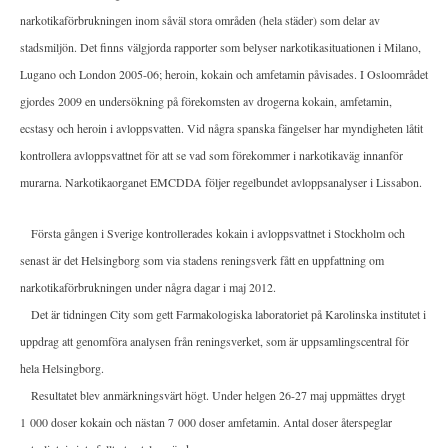
narkotikaförbrukningen inom såväl stora områden (hela städer) som delar av
stadsmiljön. Det finns välgjorda rapporter som belyser narkotikasituationen i Milano,
Lugano och London 2005-06; heroin, kokain och amfetamin påvisades. I Osloområdet
gjordes 2009 en undersökning på förekomsten av drogerna kokain, amfetamin,
ecstasy och heroin i avloppsvatten. Vid några spanska fängelser har myndigheten låtit
kontrollera avloppsvattnet för att se vad som förekommer i narkotikaväg innanför
murarna. Narkotikaorganet EMCDDA följer regelbundet avloppsanalyser i Lissabon.
Första gången i Sverige kontrollerades kokain i avloppsvattnet i Stockholm och
senast är det Helsingborg som via stadens reningsverk fått en uppfattning om
narkotikaförbrukningen under några dagar i maj 2012.
Det är tidningen City som gett Farmakologiska laboratoriet på Karolinska institutet i
uppdrag att genomföra analysen från reningsverket, som är uppsamlingscentral för
hela Helsingborg.
Resultatet blev anmärkningsvärt högt. Under helgen 26-27 maj uppmättes drygt
1 000 doser kokain och nästan 7 000 doser amfetamin. Antal doser återspeglar