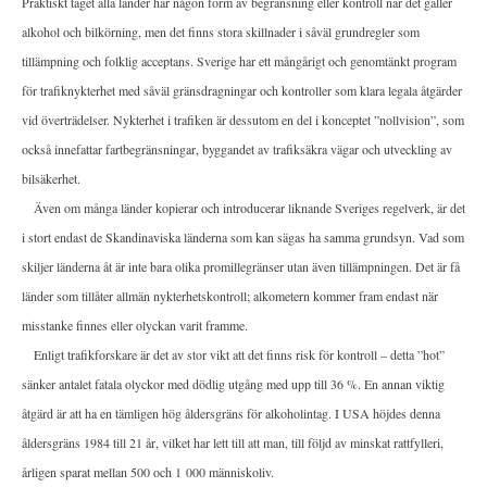
Praktiskt taget alla länder har någon form av begränsning eller kontroll när det gäller
alkohol och bilkörning, men det finns stora skillnader i såväl grundregler som
tillämpning och folklig acceptans. Sverige har ett mångårigt och genomtänkt program
för trafiknykterhet med såväl gränsdragningar och kontroller som klara legala åtgärder
vid överträdelser. Nykterhet i trafiken är dessutom en del i konceptet ”nollvision”, som
också innefattar fartbegränsningar, byggandet av trafiksäkra vägar och utveckling av
bilsäkerhet.
Även om många länder kopierar och introducerar liknande Sveriges regelverk, är det
i stort endast de Skandinaviska länderna som kan sägas ha samma grundsyn. Vad som
skiljer länderna åt är inte bara olika promillegränser utan även tillämpningen. Det är få
länder som tillåter allmän nykterhetskontroll; alkometern kommer fram endast när
misstanke finnes eller olyckan varit framme.
Enligt trafikforskare är det av stor vikt att det finns risk för kontroll – detta ”hot”
sänker antalet fatala olyckor med dödlig utgång med upp till 36 %. En annan viktig
åtgärd är att ha en tämligen hög åldersgräns för alkoholintag. I USA höjdes denna
åldersgräns 1984 till 21 år, vilket har lett till att man, till följd av minskat rattfylleri,
årligen sparat mellan 500 och 1 000 människoliv.