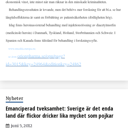
ekonomisk vinst, inte minst när man räknar in den minskade kriminaliteten.
Behandlingsresultaten är lovande, men det behövs mer forskning för att bl.a. se hur
långtidseffekterna är samt en förbättring av patientsäkerheten (dödligheten hög).
Idag finns heroinassisterad behandling med injektionslösning av diacetylmorfin
(medicinskt heroin) i Danmark, Tyskland, Holland, Storbritannien och Schweiz. I
Spanien och Kanada finns tillstånd för behandling i forskningssyfte.
www.emcdda.europa.eu;
orionpharma.se/opn/page?
se även
id=3015&key=24964&editionkey=24862
Nyheter
Emanciperad tveksamhet: Sverige är det enda
land där flickor dricker lika mycket som pojkar
juni 5, 2012