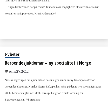
naturligtvis inte fullt ut antal användare.
Några ljushuvuden har på ”nätet” funderat över möjligheten att återvinna (främst
kokain) ur avloppsvatten. Kreativt tänkande?
Nyheter
Beroendesjukdomar – ny specialitet i Norge
juni 27, 2012
Norska regeringen har i juni månad beslutat godkänna en ny läkarspecialitet för
beroendesjukdomar. Norska läkaresällskapet har yrkat på denna nya specialitet sedan
2008, berättar en glad och stolt Guri Spilhaug för Norsk förening för
Beroendemedicin. Vi gratulerar!