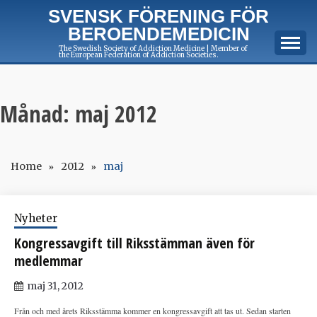
Skip
SVENSK FÖRENING FÖR
to
BEROENDEMEDICIN
content
The Swedish Society of Addiction Medicine | Member of
the European Federation of Addiction Societies.
Månad:
maj 2012
Home
2012
maj
Nyheter
Kongressavgift till Riksstämman även för
medlemmar
maj 31, 2012
Från och med årets Riksstämma kommer en kongressavgift att tas ut. Sedan starten