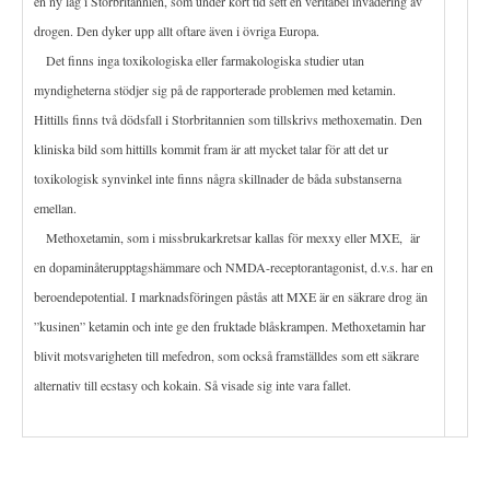
en ny lag i Storbritannien, som under kort tid sett en veritabel invadering av
drogen. Den dyker upp allt oftare även i övriga Europa.
Det finns inga toxikologiska eller farmakologiska studier utan
myndigheterna stödjer sig på de rapporterade problemen med ketamin.
Hittills finns två dödsfall i Storbritannien som tillskrivs methoxematin. Den
kliniska bild som hittills kommit fram är att mycket talar för att det ur
toxikologisk synvinkel inte finns några skillnader de båda substanserna
emellan.
Methoxetamin, som i missbrukarkretsar kallas för mexxy eller MXE, är
en dopaminåterupptagshämmare och NMDA-receptorantagonist, d.v.s. har en
beroendepotential. I marknadsföringen påstås att MXE är en säkrare drog än
”kusinen” ketamin och inte ge den fruktade blåskrampen. Methoxetamin har
blivit motsvarigheten till mefedron, som också framställdes som ett säkrare
alternativ till ecstasy och kokain. Så visade sig inte vara fallet.