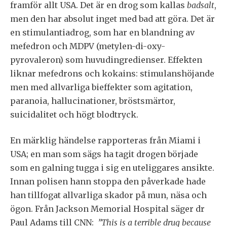
framför allt USA. Det är en drog som kallas
badsalt
,
men den har absolut inget med bad att göra. Det är
en stimulantiadrog, som har en blandning av
mefedron och MDPV (metylen-di-oxy-
pyrovaleron) som huvudingredienser. Effekten
liknar mefedrons och kokains: stimulanshöjande
men med allvarliga bieffekter som agitation,
paranoia, hallucinationer, bröstsmärtor,
suicidalitet och högt blodtryck.
En märklig händelse rapporteras från Miami i
USA; en man som sägs ha tagit drogen började
som en galning tugga i sig en uteliggares ansikte.
Innan polisen hann stoppa den påverkade hade
han tillfogat allvarliga skador på mun, näsa och
ögon. Från Jackson Memorial Hospital säger dr
Paul Adams till CNN:
”This is a terrible drug because