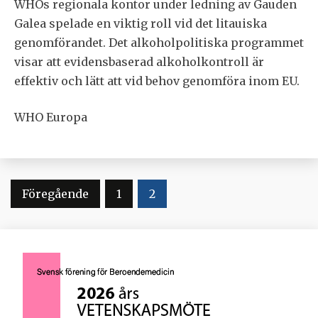
WHOs regionala kontor under ledning av Gauden
Galea spelade en viktig roll vid det litauiska
genomförandet. Det alkoholpolitiska programmet
visar att evidensbaserad alkoholkontroll är
effektiv och lätt att vid behov genomföra inom EU.
WHO Europa
Sidnumrering
Föregående
1
2
för
inlägg