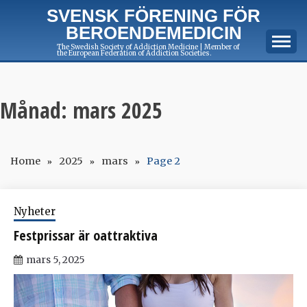
Skip
SVENSK FÖRENING FÖR
to
BEROENDEMEDICIN
content
The Swedish Society of Addiction Medicine | Member of
the European Federation of Addiction Societies.
Månad:
mars 2025
Home
2025
mars
Page 2
Nyheter
Festprissar är oattraktiva
mars 5, 2025