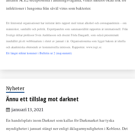
antalen ACE2-receptorerna i andningsvägarna, vilket medför ökad risk för
infektioner i lungorna från såväl virus som bakterier.
Ett femtontal organisationer har initierat årets rapport med temat alkohol och coronapandemin – om
människor, samhälle och politik. Expertpanelen som sammanställde rapporten är internationell. Från
Sverige deltar professor Sven Andréasson och docent Frida Dangardt, som också presenterade
innehållet på ett webbinarium i slutet av januari i år. Organisationerna som ligger bakom är ideella
och akademiska oberoende av kommersiella intressen. Rapporten: www.iogt.se.
Ett längre referat kommer i Bulletin nr 2 (maj-numret)
Nyheter
Ännu ett tillslag mot darknet
januari 13, 2021
En handelsplats inom Darknet som kallas för Darkmarket har tyska
myndigheter i januari stängt ner enligt åklagarmyndigheten i Koblenz. Det