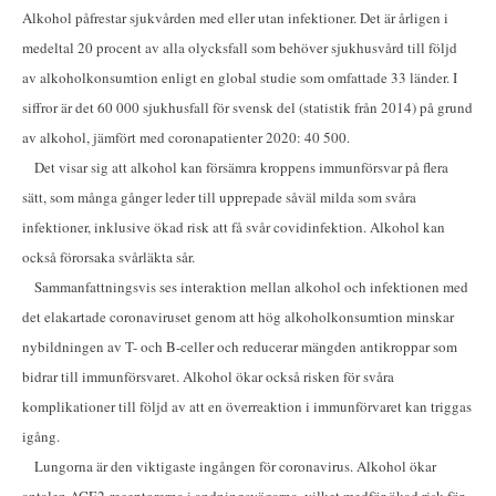
Alkohol påfrestar sjukvården med eller utan infektioner. Det är årligen i
medeltal 20 procent av alla olycksfall som behöver sjukhusvård till följd
av alkoholkonsumtion enligt en global studie som omfattade 33 länder. I
siffror är det 60 000 sjukhusfall för svensk del (statistik från 2014) på grund
av alkohol, jämfört med coronapatienter 2020: 40 500.
Det visar sig att alkohol kan försämra kroppens immunförsvar på flera
sätt, som många gånger leder till upprepade såväl milda som svåra
infektioner, inklusive ökad risk att få svår covidinfektion. Alkohol kan
också förorsaka svårläkta sår.
Sammanfattningsvis ses interaktion mellan alkohol och infektionen med
det elakartade coronaviruset genom att hög alkoholkonsumtion minskar
nybildningen av T- och B-celler och reducerar mängden antikroppar som
bidrar till immunförsvaret. Alkohol ökar också risken för svåra
komplikationer till följd av att en överreaktion i immunförvaret kan triggas
igång.
Lungorna är den viktigaste ingången för coronavirus. Alkohol ökar