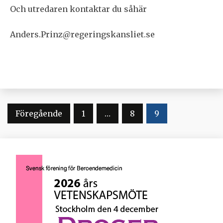
Och utredaren kontaktar du såhär
Anders.Prinz@regeringskansliet.se
Sidnumrering
Föregående
1
…
8
9
för
inlägg