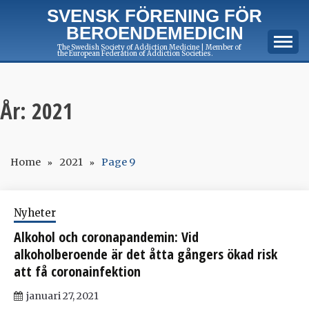
Skip
SVENSK FÖRENING FÖR
to
BEROENDEMEDICIN
content
The Swedish Society of Addiction Medicine | Member of
the European Federation of Addiction Societies.
År:
2021
Home
2021
Page 9
Nyheter
Alkohol och coronapandemin: Vid
alkoholberoende är det åtta gångers ökad risk
att få coronainfektion
januari 27, 2021