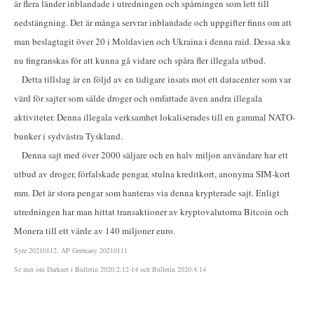
är flera länder inblandade i utredningen och spårningen som lett till
nedstängning. Det är många servrar inblandade och uppgifter finns om att
man beslagtagit över 20 i Moldavien och Ukraina i denna raid. Dessa ska
nu fingranskas för att kunna gå vidare och spåra fler illegala utbud.
Detta tillslag är en följd av en tidigare insats mot ett datacenter som var
värd för sajter som sålde droger och omfattade även andra illegala
aktiviteter. Denna illegala verksamhet lokaliserades till en gammal NATO-
bunker i sydvästra Tyskland.
Denna sajt med över 2000 säljare och en halv miljon användare har ett
utbud av droger, förfalskade pengar, stulna kreditkort, anonyma SIM-kort
mm. Det är stora pengar som hanteras via denna krypterade sajt. Enligt
utredningen har man hittat transaktioner av kryptovalutorna Bitcoin och
Monera till ett värde av 140 miljoner euro.
Syre 20210112, AP Germany 20210111
Se mer om Darknet i Bulletin 2020:2:12-14 och Bulletin 2020:4:14