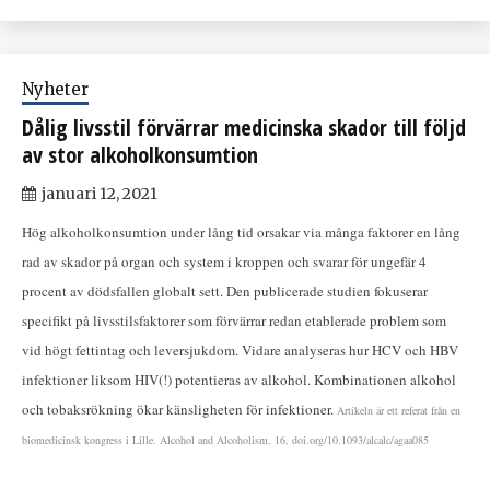
Nyheter
Dålig livsstil förvärrar medicinska skador till följd
av stor alkoholkonsumtion
januari 12, 2021
Hög alkoholkonsumtion under lång tid orsakar via många faktorer en lång
rad av skador på organ och system i kroppen och svarar för ungefär 4
procent av dödsfallen globalt sett. Den publicerade studien fokuserar
specifikt på livsstilsfaktorer som förvärrar redan etablerade problem som
vid högt fettintag och leversjukdom. Vidare analyseras hur HCV och HBV
infektioner liksom HIV(!) potentieras av alkohol. Kombinationen alkohol
och tobaksrökning ökar känsligheten för infektioner.
Artikeln är ett referat från en
biomedicinsk kongress i Lille. Alcohol and Alcoholism, 16, doi.org/10.1093/alcalc/agaa085