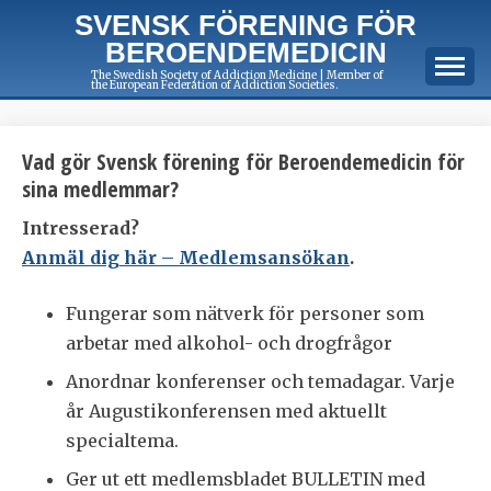
Skip
SVENSK FÖRENING FÖR
to
BEROENDEMEDICIN
content
The Swedish Society of Addiction Medicine | Member of
the European Federation of Addiction Societies.
Vad gör Svensk förening för Beroendemedicin för
sina medlemmar?
Intresserad?
Anmäl dig här – Medlemsansökan
.
Fungerar som nätverk för personer som
arbetar med alkohol- och drogfrågor
Anordnar konferenser och temadagar. Varje
år Augustikonferensen med aktuellt
specialtema.
Ger ut ett medlemsbladet BULLETIN med